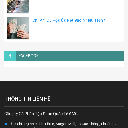
Chi Phí Du Học Úc Hết Bao Nhiêu Tiền?
FACEBOOK
THÔNG TIN LIÊN HỆ
Công ty Cổ Phần Tập Đoàn Quốc Tế AMC
Địa chỉ:
Trụ sở chính: Lầu 8, Saigon Mall, 19 Cao Thắng, Phường 2,