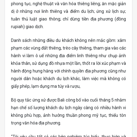
phong tục, nghệ thuật và văn hóa thiêng liêng; ăn mặc giản
dị ở những nơi linh thiêng và điểm du lịch; ứng xử lịch sự;
tuân thủ luật giao thông; chỉ dùng tiền địa phương (đồng
rupiah) giao dịch.
Danh sách những điều du khách không nên mắc gồm: xâm
phạm các vùng đất thiêng, trèo cây thiêng, tham gia vào các
hành vi làm ô uế những địa điểm linh thiêng như chụp ảnh
khỏa thân, sử dụng đồ nhựa một lần, thốt ra lời xúc phạm và
hành động hung hăng với chính quyền địa phương cũng như
người dân hoặc khách du lịch khác, làm việc mà không có
giấy phép, lạm dụng ma túy và rượu,
Bộ quy tắc ứng xử được Bali công bố vào cuối tháng 5 nhằm
hạn chế số lượng khách du lịch ngày càng có nhiều hành vi
không phù hợp, ảnh hưởng thuần phong mỹ tục, thiếu tôn
trọng văn hóa địa phương.
“Tôi yêu cầu tất cả các bên nghiêm túc hiểu, thực hiện và