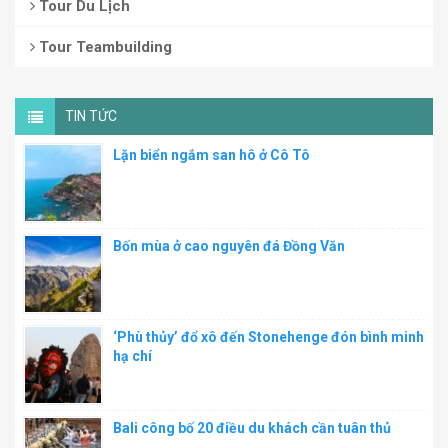
Tour Du Lịch
Tour Teambuilding
TIN TỨC
Lặn biển ngắm san hô ở Cô Tô
Bốn mùa ở cao nguyên đá Đồng Văn
‘Phù thủy’ đổ xô đến Stonehenge đón bình minh
hạ chí
Bali công bố 20 điều du khách cần tuân thủ