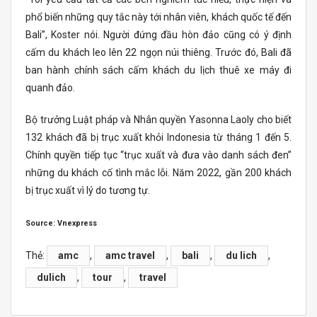
phổ biến những quy tắc này tới nhân viên, khách quốc tế đến
Bali”, Koster nói. Người đứng đầu hòn đảo cũng có ý định
cấm du khách leo lên 22 ngọn núi thiêng. Trước đó, Bali đã
ban hành chính sách cấm khách du lịch thuê xe máy đi
quanh đảo.
Bộ trưởng Luật pháp và Nhân quyền Yasonna Laoly cho biết
132 khách đã bị trục xuất khỏi Indonesia từ tháng 1 đến 5.
Chính quyền tiếp tục “trục xuất và đưa vào danh sách đen”
những du khách cố tình mắc lỗi. Năm 2022, gần 200 khách
bị trục xuất vì lý do tương tự.
Source: Vnexpress
Thẻ:
amc
,
amc travel
,
bali
,
du lich
,
dulich
,
tour
,
travel