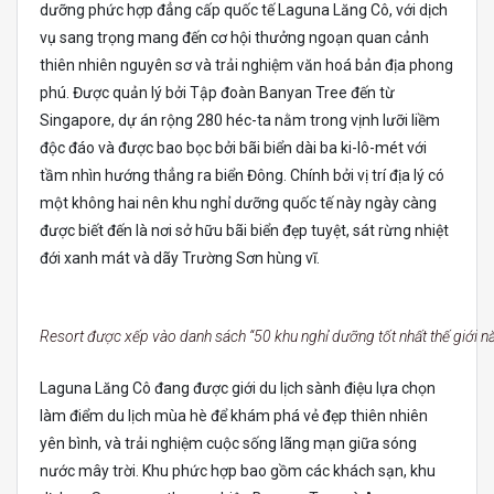
dưỡng phức hợp đẳng cấp quốc tế Laguna Lăng Cô, với dịch
vụ sang trọng mang đến cơ hội thưởng ngoạn quan cảnh
thiên nhiên nguyên sơ và trải nghiệm văn hoá bản địa phong
phú. Được quản lý bởi Tập đoàn Banyan Tree đến từ
Singapore, dự án rộng 280 héc-ta nằm trong vịnh lưỡi liềm
độc đáo và được bao bọc bởi bãi biển dài ba ki-lô-mét với
tầm nhìn hướng thẳng ra biển Đông. Chính bởi vị trí địa lý có
một không hai nên khu nghỉ dưỡng quốc tế này ngày càng
được biết đến là nơi sở hữu bãi biển đẹp tuyệt, sát rừng nhiệt
đới xanh mát và dãy Trường Sơn hùng vĩ.
Resort được xếp vào danh sách “50 khu nghỉ dưỡng tốt nhất thế giới 
Laguna Lăng Cô đang được giới du lịch sành điệu lựa chọn
làm điểm du lịch mùa hè để khám phá vẻ đẹp thiên nhiên
yên bình, và trải nghiệm cuộc sống lãng mạn giữa sóng
nước mây trời. Khu phức hợp bao gồm các khách sạn, khu