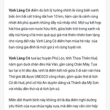
Vịnh Lăng Cô
điểm du lịch lý tưởng chính là vùng biển xanh
biếc ôm bãi cát trắng dài hơn 10 km, tiệm cận là cánh rừng
nhiệt đới phủ quanh những dãy núi nhấp nhô. Một sự kết hợp
hài hòa giữa non nước hữu tình, giữa biển trời trong xanh và
dãy núi hùng vĩ là món quà quý giá mà thiên nhiên ban tặng
cho vùng đất này. Vịnh Lăng Cô điểm hẹn mùa hè này của
bạn cùng gia đình là một gợi ý vô cùng tuyệt vời.
Vịnh Lăng Cô
tọa lạc huyện Phú Lộc, tỉnh Thừa Thiên Huế,
nằm gọn dưới chân đèo Hải Vân, gần cảng Chân Mây. Tọa
lạc tại vị trí đắc địa, vịnh là điểm kết nối giữa 3 di sản văn hóa
Thế giới đã được UNESCO công nhận, gồm quần thể di tích
Cố đô Huế, phố cổ Hội An duyên dáng và Thánh địa Mỹ Sơn
với nhiều đền thờ và di tích lịch sử.
Miền đất thanh bình này không chỉ là địa điểm nghỉ dưỡng
yêu thích của vua chúa ngày xưa, mà đến nay vẫn còn hấp