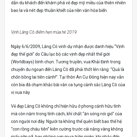
dẫn du khách đến khám phá vẻ đẹp mỹ miều của thiên nhiên
bao la và nét đẹp thuần khiết của nền văn hóa biển.
Vịnh Lăng Cô điểm hẹn mùa hè 2019
Ngày 6/6/2009, Lăng Cô vinh dự nhận được danh hiệu “Vịnh
đẹp thế giới” do Câu lạc bộ các vịnh đẹp nhất thế giới
(Worldbays) bình chọn. Tương truyền, vua Khải Định trong
chuyến du ngoạn đến Lăng Cô đã phải thốt lên rằng: “Quả là
chốn bồng lai tiên cảnh!”. Tại thôn An Cư Đông hiện nay vẫn
còn bia đá chạm khắc bài văn ca tụng cảnh sắc Lăng Cô của
vị vua này.
Vẻ đẹp Lăng Cô không chỉ hiện hữu ở phong cảnh hữu tình
mà còn nằm trong tính cách, khí chất “ăn sóng nói gió” của
con người nơi đây. Người ta không thể quên biết bao thế hệ
“con rồng cháu tiên” kiên cường trước cái nắng vàng không
mấy nền nã, hay những cơn mưa triền miên, khi nhắc đến