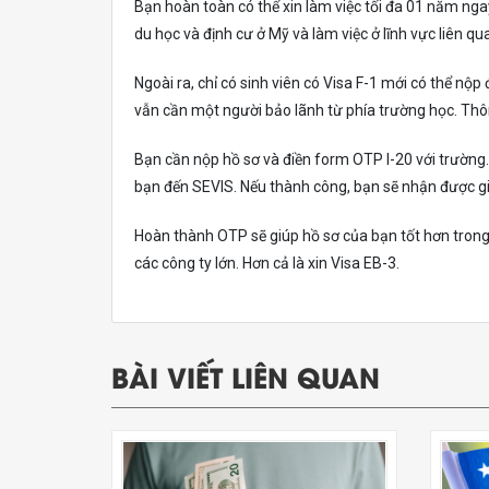
Bạn hoàn toàn có thể xin làm việc tối đa 01 năm nga
du học và định cư ở Mỹ và làm việc ở lĩnh vực liên q
Ngoài ra, chỉ có sinh viên có Visa F-1 mới có thể nộ
vẫn cần một người bảo lãnh từ phía trường học. Thôn
Bạn cần nộp hồ sơ và điền form OTP I-20 với trường.
bạn đến SEVIS. Nếu thành công, bạn sẽ nhận được giấ
Hoàn thành OTP sẽ giúp hồ sơ của bạn tốt hơn trong m
các công ty lớn. Hơn cả là xin Visa EB-3.
BÀI VIẾT LIÊN QUAN