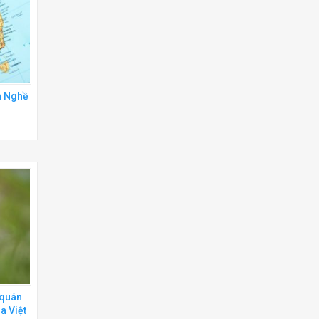
h Nghề
 quán
a Việt