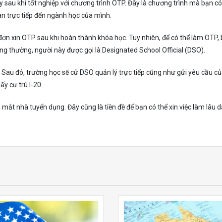
y sau khi tốt nghiệp với chương trình OTP. Đây là chương trình mà bạn có
uan trực tiếp đến ngành học của mình.
p đơn xin OTP sau khi hoàn thành khóa học. Tuy nhiên, để có thể làm OTP,
g thường, người này được gọi là Designated School Official (DSO).
 Sau đó, trường học sẽ cử DSO quản lý trực tiếp cũng như gửi yêu cầu c
y cư trú I-20.
ắt nhà tuyển dụng. Đây cũng là tiền đề để bạn có thể xin việc làm lâu dà