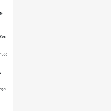
Mỹ,
. Sau
thuộc
g
 hạn,