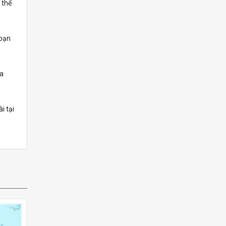
 thể
 bạn
ủa
i tại