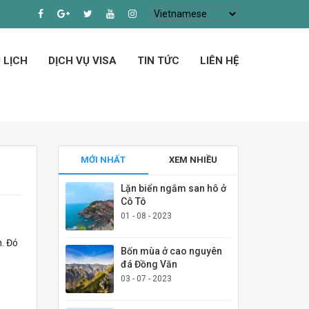
 LỊCH
DỊCH VỤ VISA
TIN TỨC
LIÊN HỆ
MỚI NHẤT
XEM NHIỀU
Lặn biển ngắm san hô ở
Cô Tô
01 - 08 - 2023
h. Đó
Bốn mùa ở cao nguyên
đá Đồng Văn
03 - 07 - 2023