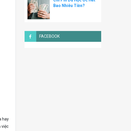
Chi Phí Du Học Úc Hết
Bao Nhiêu Tiền?
FACEBOOK
a hay
 việc