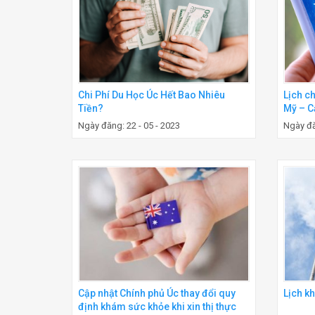
Lịch c
Chi Phí Du Học Úc Hết Bao Nhiêu
Mỹ – C
Tiền?
2022
Ngày đă
Ngày đăng: 22 - 05 - 2023
Cập nhật Chính phủ Úc thay đổi quy
Lịch k
định khám sức khỏe khi xin thị thực