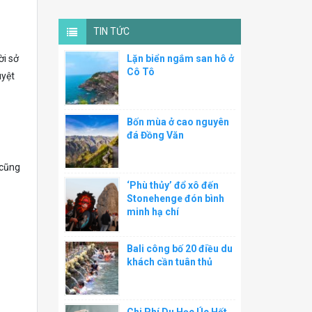
TIN TỨC
ời sở
Lặn biển ngắm san hô ở
Cô Tô
uyệt
Bốn mùa ở cao nguyên
đá Đồng Văn
 cũng
‘Phù thủy’ đổ xô đến
Stonehenge đón bình
minh hạ chí
Bali công bố 20 điều du
khách cần tuân thủ