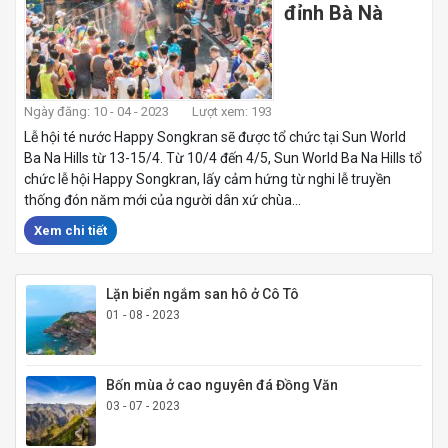
đỉnh Bà Nà
Ngày đăng: 10 - 04 - 2023
Lượt xem: 193
Lễ hội té nước Happy Songkran sẽ được tổ chức tại Sun World
Ba Na Hills từ 13-15/4. Từ 10/4 đến 4/5, Sun World Ba Na Hills tổ
chức lễ hội Happy Songkran, lấy cảm hứng từ nghi lễ truyền
thống đón năm mới của người dân xứ chùa...
Xem chi tiết
Lặn biển ngắm san hô ở Cô Tô
01 - 08 - 2023
Bốn mùa ở cao nguyên đá Đồng Văn
03 - 07 - 2023