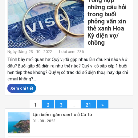
Tổng hợp
những câu hỏi
trong buổi
phỏng vấn xin
thẻ xanh Hoa
Kỳ diện vợ/
chồng
Ngày đăng: 23 - 10 - 2022
Lượt xem: 236
Trình bày mối quan hệ: Quý vị đã gặp nhau lần đầu khi nào và ở
đâu? Buổi gặp đã diễn ra như thế nào? Quý vị có sắp xếp 1 buổi
hẹn tiếp theo không? Quý vị có trao đổi số điện thoại hay địa chỉ
email không?...
Xem chi tiết
1
2
3
…
21
»
Lặn biển ngắm san hô ở Cô Tô
01 - 08 - 2023