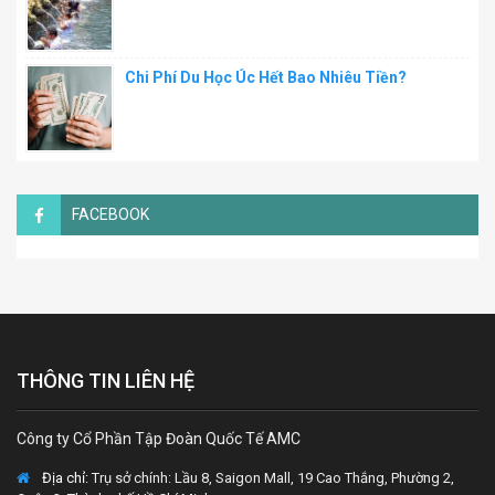
Chi Phí Du Học Úc Hết Bao Nhiêu Tiền?
FACEBOOK
THÔNG TIN LIÊN HỆ
Công ty Cổ Phần Tập Đoàn Quốc Tế AMC
Địa chỉ:
Trụ sở chính: Lầu 8, Saigon Mall, 19 Cao Thắng, Phường 2,