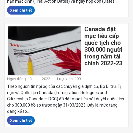
hạn mặc định (Final Action Dates) và ngày nộp đơn (Dates...
Xem chi tiết
Canada đặt
mục tiêu cấp
quốc tịch cho
300.000 người
trong năm tài
chính 2022-23
Ngày đăng: 13 - 11 - 2022
Lượt xem: 199
Theo nguồn tin nội bộ của các chuyên gia định cư, Bộ Di trú, Tị
nạn và Quốc tịch Canada (Immigration, Refugees and
Citizenship Canada – IRCC) đã đặt mục tiêu xét duyệt quốc tịch
cho 300.000 hồ sơ trước ngày 31/03/2023. Đây là mức tăng
đáng kể so...
Xem chi tiết