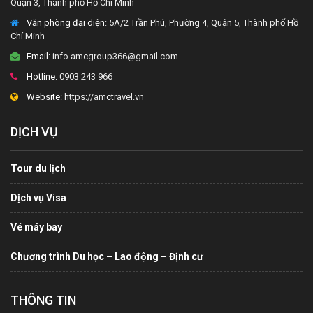
Quận 3, Thành phố Hồ Chí Minh
Văn phòng đại diện
: 5A/2 Trần Phú, Phường 4, Quận 5, Thành phố Hồ
Chí Minh
Email:
info.amcgroup366@gmail.com
Hotline:
0903 243 966
Website:
https://amctravel.vn
DỊCH VỤ
Tour du lịch
Dịch vụ Visa
Vé máy bay
Chương trình Du học – Lao động – Định cư
THÔNG TIN