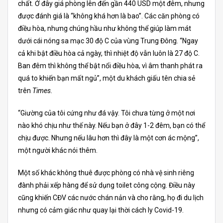
chất. Ở đây giá phòng lên đến gần 440 USD một đêm, nhưng
được đánh giá là “không khá hơn là bao”. Các căn phòng có
điều hòa, nhưng chúng hầu như không thể giúp làm mát
dưới cái nóng sa mạc 30 độ C của vùng Trung Đông. “Ngay
cả khi bật điều hòa cả ngày, thì nhiệt độ vẫn luôn là 27 độ C.
Ban đêm thì không thể bật nổi điều hòa, vì âm thanh phát ra
quá to khiến bạn mất ngủ”, một du khách giấu tên chia sẻ
trên
Times.
“Giường của tôi cứng như đá vậy. Tôi chưa từng ở một nơi
nào khó chịu như thế này. Nếu bạn ở đây 1-2 đêm, bạn có thể
chịu được. Nhưng nếu lâu hơn thì đây là một cơn ác mộng”,
một người khác nói thêm.
Một số khác không thuê được phòng có nhà vệ sinh riêng
đành phải xếp hàng để sử dụng toilet công cộng. Điều này
cũng khiến CĐV các nước chán nản và cho rằng, họ đi du lịch
nhưng có cảm giác như quay lại thời cách ly Covid-19.