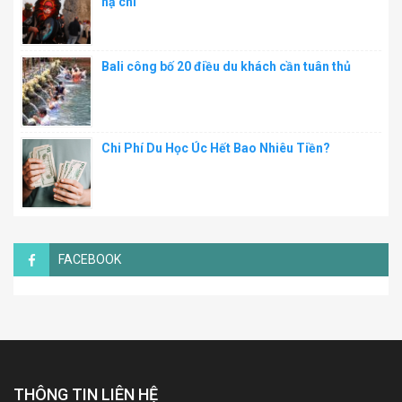
hạ chí
Bali công bố 20 điều du khách cần tuân thủ
Chi Phí Du Học Úc Hết Bao Nhiêu Tiền?
FACEBOOK
THÔNG TIN LIÊN HỆ