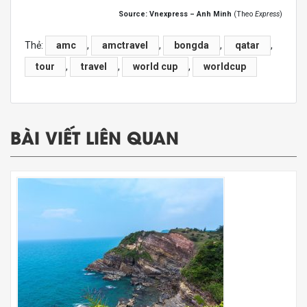
Source: Vnexpress – Anh Minh
(Theo
Express
)
Thẻ:
amc
,
amctravel
,
bongda
,
qatar
,
tour
,
travel
,
world cup
,
worldcup
BÀI VIẾT LIÊN QUAN