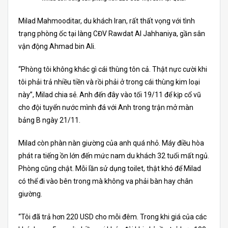
Milad Mahmooditar, du khách Iran, rất thất vọng với tình
trạng phòng ốc tại làng CĐV Rawdat Al Jahhaniya, gần sân
vận động Ahmad bin Ali.
“Phòng tôi không khác gì cái thùng tôn cả. Thật nực cười khi
tôi phải trả nhiều tiền và rồi phải ở trong cái thùng kim loại
này”, Milad chia sẻ. Anh đến đây vào tối 19/11 để kịp cổ vũ
cho đội tuyển nước mình đá với Anh trong trận mở màn
bảng B ngày 21/11.
Milad còn phàn nàn giường của anh quá nhỏ. Máy điều hòa
phát ra tiếng ồn lớn đến mức nam du khách 32 tuổi mất ngủ.
Phòng cũng chật. Mỗi lần sử dụng toilet, thật khó để Milad
có thể đi vào bên trong mà không va phải bàn hay chân
giường.
“Tôi đã trả hơn 220 USD cho mỗi đêm. Trong khi giá của các