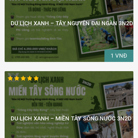
DU LỊCH XANH – TÂY NGUYÊN ĐẠI NGÀN 3N2D
1 VNĐ
DU LỊCH XANH – MIỀN TÂY SÔNG NƯỚC 3N2D