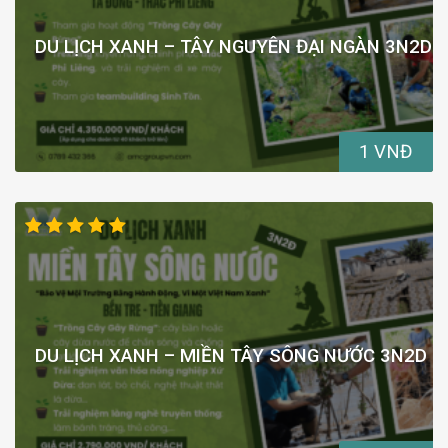
DU LỊCH XANH – TÂY NGUYÊN ĐẠI NGÀN 3N2D
1 VNĐ
DU LỊCH XANH – MIỀN TÂY SÔNG NƯỚC 3N2D