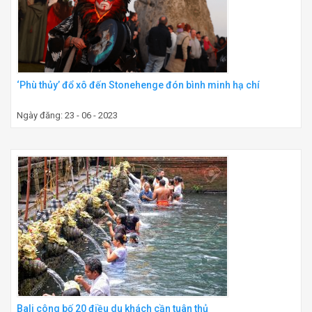
‘Phù thủy’ đổ xô đến Stonehenge đón bình minh hạ chí
Ngày đăng: 23 - 06 - 2023
Bali công bố 20 điều du khách cần tuân thủ