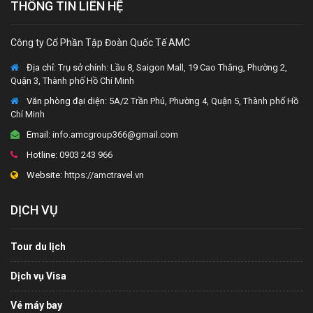
THÔNG TIN LIÊN HỆ
Công ty Cổ Phần Tập Đoàn Quốc Tế AMC
Địa chỉ:
Trụ sở chính: Lầu 8, Saigon Mall, 19 Cao Thắng, Phường 2,
Quận 3, Thành phố Hồ Chí Minh
Văn phòng đại diện
: 5A/2 Trần Phú, Phường 4, Quận 5, Thành phố Hồ
Chí Minh
Email:
info.amcgroup366@gmail.com
Hotline:
0903 243 966
Website:
https://amctravel.vn
DỊCH VỤ
Tour du lịch
Dịch vụ Visa
Vé máy bay