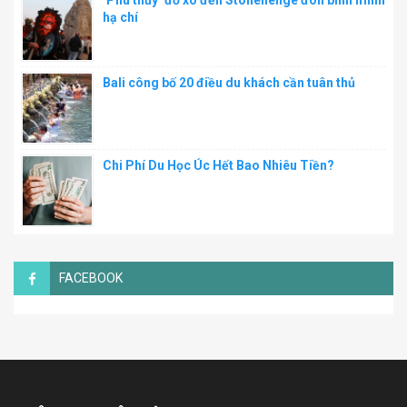
‘Phù thủy’ đổ xô đến Stonehenge đón bình minh
hạ chí
Bali công bố 20 điều du khách cần tuân thủ
Chi Phí Du Học Úc Hết Bao Nhiêu Tiền?
FACEBOOK