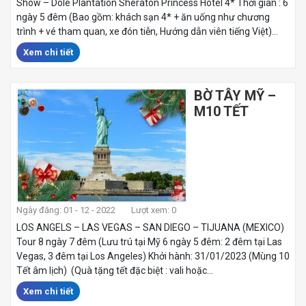
Show – Dole Plantation Sheraton Princess Hotel 4* Thời gian : 6
ngày 5 đêm (Bao gồm: khách sạn 4* + ăn uống như chương
trình + vé tham quan, xe đón tiễn, Hướng dẫn viên tiếng Việt)...
Xem chi tiết
BỜ TÂY MỸ –
M10 TẾT
Ngày đăng: 01 - 12 - 2022
Lượt xem: 0
LOS ANGELS – LAS VEGAS – SAN DIEGO – TIJUANA (MEXICO)
Tour 8 ngày 7 đêm (Lưu trú tại Mỹ 6 ngày 5 đêm: 2 đêm tại Las
Vegas, 3 đêm tại Los Angeles) Khởi hành: 31/01/2023 (Mùng 10
Tết âm lịch) (Quà tặng tết đặc biệt : vali hoặc...
Xem chi tiết