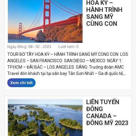
HOA KỲ –
HÀNH TRÌNH
SANG MỸ
CÙNG CON
Ngày đăng: 08 - 02 - 2023
Lượt xem: 0
TOUR BỜ TÂY HOA KỲ – HÀNH TRÌNH SANG MỸ CÙNG CON LOS
ANGELES – SAN FRANCISCO SAN DIEGO – MEXICO NGÀY 1:
TP.HCM – ĐÀI BẮC – LOS ANGELES SÁNG: Trưởng đoàn AMC
Travel đón khách tại tại sân bay Tân Sơn Nhất – Ga đi quốc tế,...
Xem chi tiết
LIÊN TUYẾN
ĐÔNG
CANADA –
ĐÔNG MỸ 2023