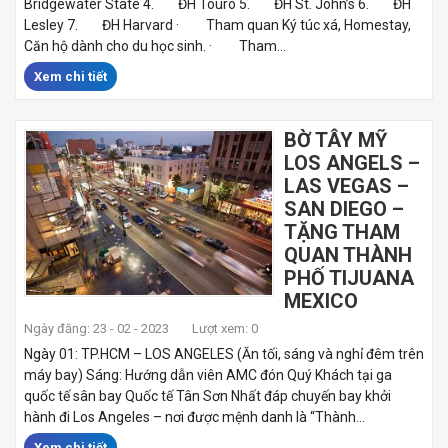
Bridgewater State 4. ĐH Touro 5. ĐH St. John’s 6. ĐH
Lesley 7. ĐH Harvard · Tham quan Ký túc xá, Homestay,
Căn hộ dành cho du học sinh. · Tham...
Xem chi tiết
BỜ TÂY MỸ
LOS ANGELS –
LAS VEGAS –
SAN DIEGO –
TẶNG THAM
QUAN THÀNH
PHỐ TIJUANA
MEXICO
Ngày đăng: 23 - 02 - 2023
Lượt xem: 0
Ngày 01: TP.HCM – LOS ANGELES (Ăn tối, sáng và nghỉ đêm trên
máy bay) Sáng: Hướng dẫn viên AMC đón Quý Khách tại ga
quốc tế sân bay Quốc tế Tân Sơn Nhất đáp chuyến bay khởi
hành đi Los Angeles – nơi được mệnh danh là “Thành...
Xem chi tiết