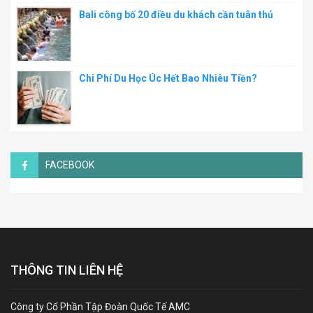
Bali công bố 20 điều du khách cần tuân thủ
Chi Phí Du Học Úc Hết Bao Nhiêu Tiền?
FACEBOOK
THÔNG TIN LIÊN HỆ
Công ty Cổ Phần Tập Đoàn Quốc Tế AMC