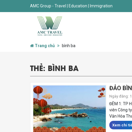
AMC Group - Travel | Education | Immigration
Trang chủ
bình ba
THẺ:
BÌNH BA
ĐẢO BÌ
Ngày đăng: 17
ĐÊM 1: TP H
viên Công ty
Văn Hóa Tha
Xem chi tiế