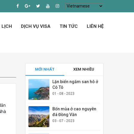
 LỊCH
DỊCH VỤ VISA
TIN TỨC
LIÊN HỆ
MỚI NHẤT
XEM NHIỀU
Lặn biển ngắm san hô ở
Cô Tô
01 - 08 - 2023
dẫn
Bốn mùa ở cao nguyên
 Nhà
đá Đồng Văn
03 - 07 - 2023