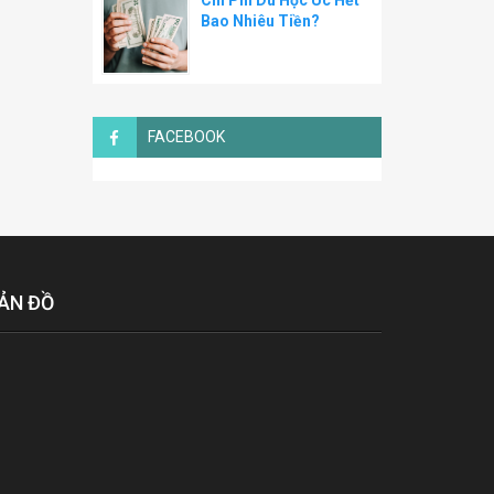
Chi Phí Du Học Úc Hết
Bao Nhiêu Tiền?
FACEBOOK
ẢN ĐỒ