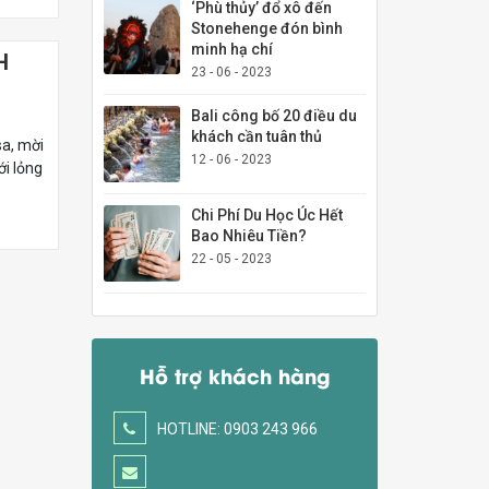
‘Phù thủy’ đổ xô đến
Stonehenge đón bình
minh hạ chí
H
23 - 06 - 2023
Bali công bố 20 điều du
khách cần tuân thủ
sa, mời
12 - 06 - 2023
i lỏng
Chi Phí Du Học Úc Hết
Bao Nhiêu Tiền?
22 - 05 - 2023
Hỗ trợ khách hàng
HOTLINE: 0903 243 966