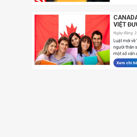
CANADA
VIỆT ĐƯ
Ngày đăng: 25
Luật mới về 
người thân 
một số vấn 
Xem chi tiế