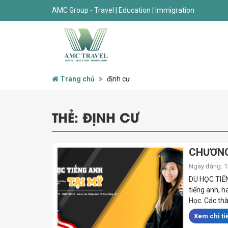
AMC Group - Travel | Education | Immigration
Trang chủ
định cư
THẺ:
ĐỊNH CƯ
CHƯƠNG
Ngày đăng: 11
DU HỌC TIẾN
tiếng anh, h
Học. Các thà
Xem chi tiế