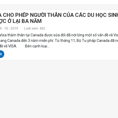
 CHO PHÉP NGƯỜI THÂN CỦA CÁC DU HỌC SIN
ỢC Ở LẠI BA NĂM
 - 10 - 2019
Lượt xem: 432
Visa thăm thân tại Canada được sửa đổi đã nới lỏng một số vấn đề về Vi
sang Canada đến 3 năm miễn phí. Từ tháng 11, Bộ Tư pháp Canada đã nớ
đề về VISA. Bên cạnh loại...
t