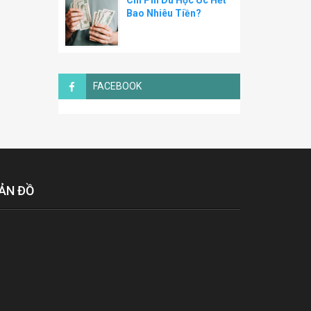
Chi Phí Du Học Úc Hết
Bao Nhiêu Tiền?
FACEBOOK
ẢN ĐỒ