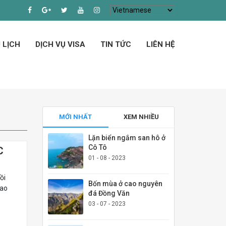
 LỊCH
DỊCH VỤ VISA
TIN TỨC
LIÊN HỆ
MỚI NHẤT
XEM NHIỀU
Lặn biển ngắm san hô ở
Cô Tô
C
01 - 08 - 2023
ồi
Bốn mùa ở cao nguyên
Cao
đá Đồng Văn
03 - 07 - 2023