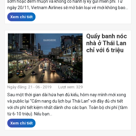
sớm hoặc đêm muộn và không có hành lý ký gửi miễn phí. Từ
ngày 20/11, Vietnam Airlines sẽ mở bán loại vé mới không bao...
Xem chi tiết
Quẩy banh nóc
nhà ở Thái Lan
chỉ với 6 triệu
Ngày đăng: 21 - 06 - 2019
Lượt xem: 329
Sau một thời gian dài hứa hẹn đủ kiểu, hôm nay mình mới xong
và public lại “Cẩm nang du lịch bụi Thái Lan” với đầy đủ chi tiết
với chi phí tiết kiệm nhất dành cho các bạn. Toàn bộ chi phí (tầm
từ 6-10 triệu). Nếu bạn...
Xem chi tiết