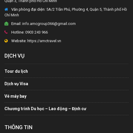
Quận 3, Thành phố Hồ Chí Minh
Văn phòng đại diện
: 5A/2 Trần Phú, Phường 4, Quận 5, Thành phố Hồ
Chí Minh
Email:
info.amcgroup366@gmail.com
Hotline:
0903 243 966
Website:
https://amctravel.vn
DỊCH VỤ
Tour du lịch
Dịch vụ Visa
Vé máy bay
Chương trình Du học – Lao động – Định cư
THÔNG TIN