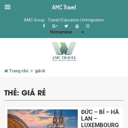
AMC Travel
AMC Group - Travel | Education | Immigration
Trang chủ
giá rẻ
THẺ:
GIÁ RẺ
ĐỨC – BỈ – HÀ
LAN –
LUXEMBOURG