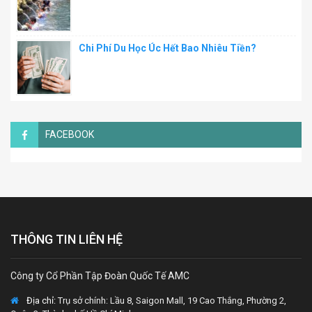
Chi Phí Du Học Úc Hết Bao Nhiêu Tiền?
FACEBOOK
THÔNG TIN LIÊN HỆ
Công ty Cổ Phần Tập Đoàn Quốc Tế AMC
Địa chỉ:
Trụ sở chính: Lầu 8, Saigon Mall, 19 Cao Thắng, Phường 2,