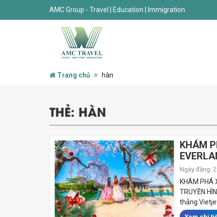
AMC Group - Travel | Education | Immigration
Trang chủ
hàn
THẺ:
HÀN
KHÁM PH
EVERLAN
Ngày đăng: 28
KHÁM PHÁ X
TRUYỀN HÌNH
thẳng Vietje
Xem chi tiế