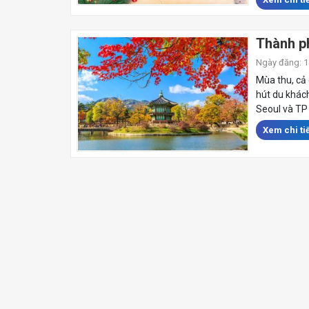
Thành ph
Ngày đăng: 14
Mùa thu, cả
hút du khác
Seoul và TP 
Xem chi tiế