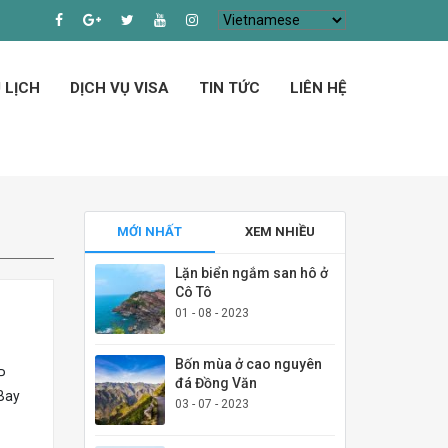
 LỊCH
DỊCH VỤ VISA
TIN TỨC
LIÊN HỆ
MỚI NHẤT
XEM NHIỀU
Lặn biển ngắm san hô ở
Cô Tô
01 - 08 - 2023
Bốn mùa ở cao nguyên
P
đá Đồng Văn
Bay
03 - 07 - 2023