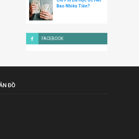
Chi Phí Du Học Úc Hết
Bao Nhiêu Tiền?
FACEBOOK
ẢN ĐỒ