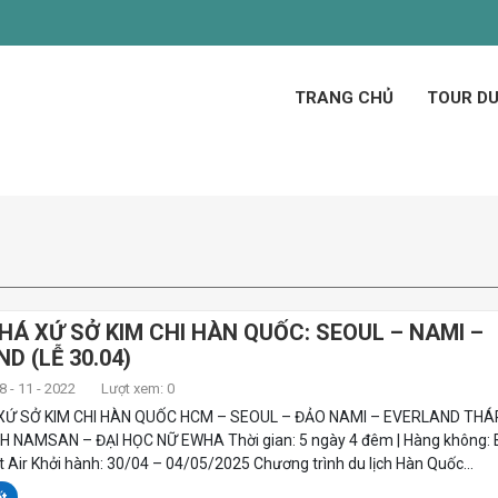
TRANG CHỦ
TOUR DU
Á XỨ SỞ KIM CHI HÀN QUỐC: SEOUL – NAMI –
D (LỄ 30.04)
 - 11 - 2022
Lượt xem: 0
Ứ SỞ KIM CHI HÀN QUỐC HCM – SEOUL – ĐẢO NAMI – EVERLAND THÁ
 NAMSAN – ĐẠI HỌC NỮ EWHA Thời gian: 5 ngày 4 đêm | Hàng không: 
t Air Khởi hành: 30/04 – 04/05/2025 Chương trình du lịch Hàn Quốc...
t