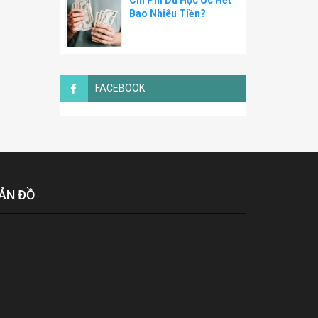
Chi Phí Du Học Úc Hết
Bao Nhiêu Tiền?
FACEBOOK
ẢN ĐỒ