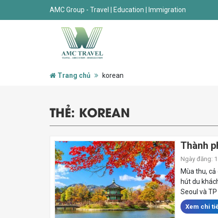
AMC Group - Travel | Education | Immigration
Trang chủ
korean
THẺ:
KOREAN
Thành ph
Ngày đăng: 14
Mùa thu, cả
hút du khác
Seoul và TP 
Xem chi tiế