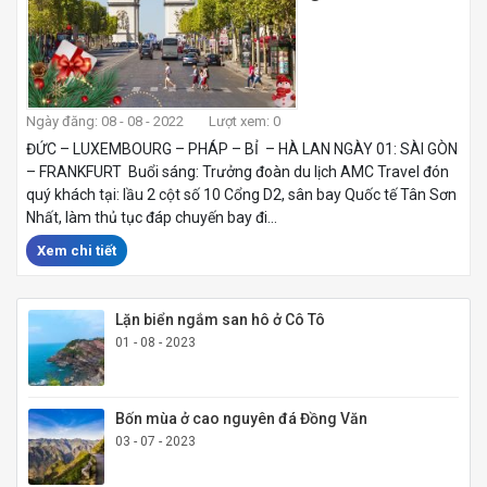
Ngày đăng: 08 - 08 - 2022
Lượt xem: 0
ĐỨC – LUXEMBOURG – PHÁP – BỈ – HÀ LAN NGÀY 01: SÀI GÒN
– FRANKFURT Buổi sáng: Trưởng đoàn du lịch AMC Travel đón
quý khách tại: lầu 2 cột số 10 Cổng D2, sân bay Quốc tế Tân Sơn
Nhất, làm thủ tục đáp chuyến bay đi...
Xem chi tiết
Lặn biển ngắm san hô ở Cô Tô
01 - 08 - 2023
Bốn mùa ở cao nguyên đá Đồng Văn
03 - 07 - 2023