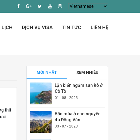
 LỊCH
DỊCH VỤ VISA
TIN TỨC
LIÊN HỆ
MỚI NHẤT
XEM NHIỀU
Lặn biển ngắm san hô ở
Cô Tô
n
01 - 08 - 2023
g thịt
Bốn mùa ở cao nguyên
gười
đá Đồng Văn
03 - 07 - 2023