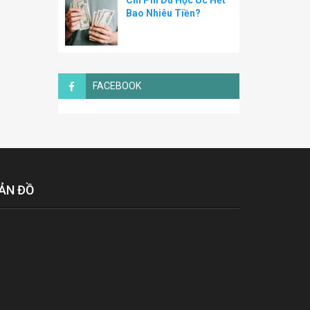
Chi Phí Du Học Úc Hết
Bao Nhiêu Tiền?
FACEBOOK
ẢN ĐỒ