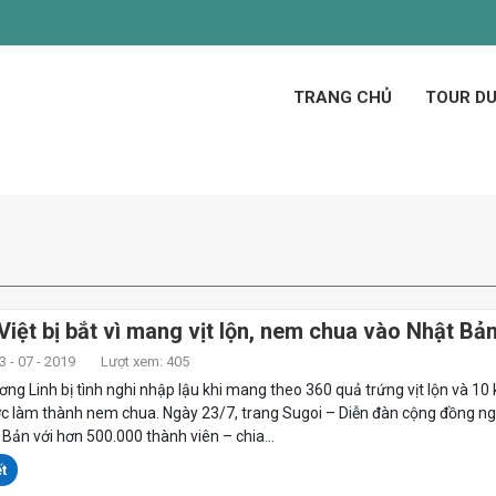
TRANG CHỦ
TOUR DU
Việt bị bắt vì mang vịt lộn, nem chua vào Nhật Bả
 - 07 - 2019
Lượt xem: 405
ng Linh bị tình nghi nhập lậu khi mang theo 360 quả trứng vịt lộn và 10 k
c làm thành nem chua. Ngày 23/7, trang Sugoi – Diễn đàn cộng đồng n
t Bản với hơn 500.000 thành viên – chia...
t