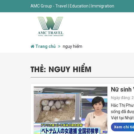
AMC Group - Travel | Education | Immigration
Trang chủ
nguy hiểm
THẺ:
NGUY HIỂM
Nữ sinh 
Ngày đăng: 23
Hắc Thị Phươ
sống đã đượ
Việt tại Nhậ
Xem chi tiế