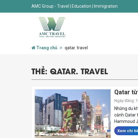
AMC Group - Travel | Education | Immigration
Trang chủ
qatar. travel
THẺ:
QATAR. TRAVEL
Qatar t
Ngày đăng: 14
Những du kh
cảnh Qatar 
Hammoud Jab
Xem chi tiế