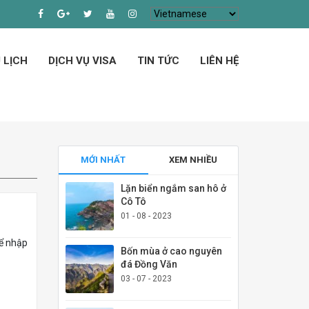
 LỊCH
DỊCH VỤ VISA
TIN TỨC
LIÊN HỆ
MỚI NHẤT
XEM NHIỀU
Lặn biển ngắm san hô ở
Cô Tô
01 - 08 - 2023
hể nhập
Bốn mùa ở cao nguyên
đá Đồng Văn
03 - 07 - 2023