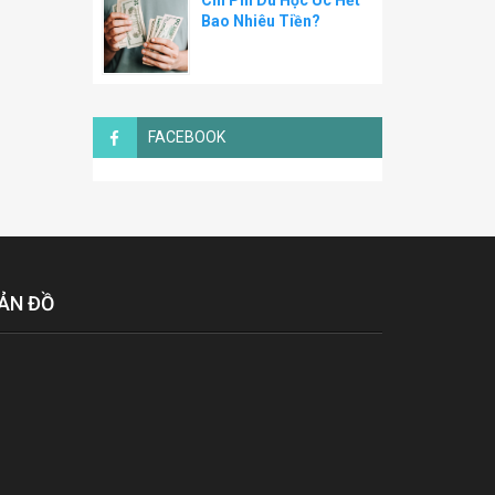
Chi Phí Du Học Úc Hết
Bao Nhiêu Tiền?
FACEBOOK
ẢN ĐỒ