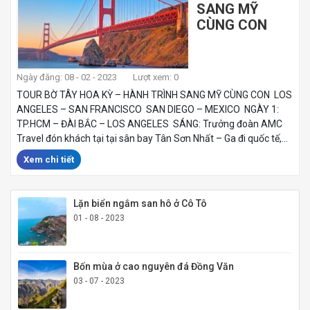
SANG MỸ
CÙNG CON
Ngày đăng: 08 - 02 - 2023
Lượt xem: 0
TOUR BỜ TÂY HOA KỲ – HÀNH TRÌNH SANG MỸ CÙNG CON LOS
ANGELES – SAN FRANCISCO SAN DIEGO – MEXICO NGÀY 1:
TP.HCM – ĐÀI BẮC – LOS ANGELES SÁNG: Trưởng đoàn AMC
Travel đón khách tại tại sân bay Tân Sơn Nhất – Ga đi quốc tế,...
Xem chi tiết
Lặn biển ngắm san hô ở Cô Tô
01 - 08 - 2023
Bốn mùa ở cao nguyên đá Đồng Văn
03 - 07 - 2023