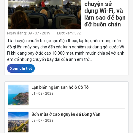
chuyện sử
dụng Wi-Fi, và
làm sao để bạn
đỡ buồn chán
Ngày đăng: 09 - 07 - 2019
Lượt xem: 372
Từ chuyện chuẩn bị cục sạc điện thoại, laptop, nên mang món
đồ gì lên máy bay cho đến các kinh nghiệm sử dụng gói cước Wi-
Fi khi đang bay ở độ cao 10.000 mét, mình muốn chia sẻ với anh
em để những chuyến bay dài của anh em trở...
Xem chi tiết
Lặn biển ngắm san hô ở Cô Tô
01 - 08 - 2023
Bốn mùa ở cao nguyên đá Đồng Văn
03 - 07 - 2023