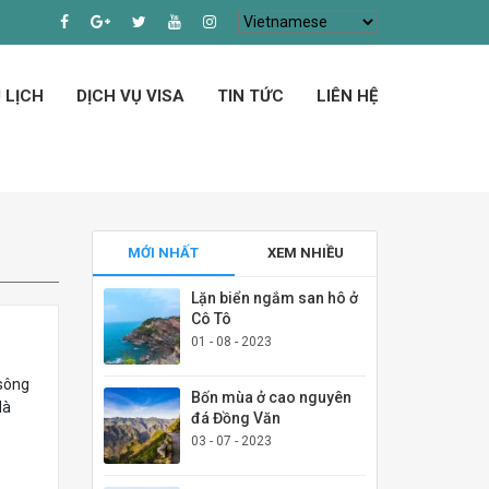
 LỊCH
DỊCH VỤ VISA
TIN TỨC
LIÊN HỆ
MỚI NHẤT
XEM NHIỀU
Lặn biển ngắm san hô ở
Cô Tô
01 - 08 - 2023
 sông
Bốn mùa ở cao nguyên
Hà
đá Đồng Văn
03 - 07 - 2023