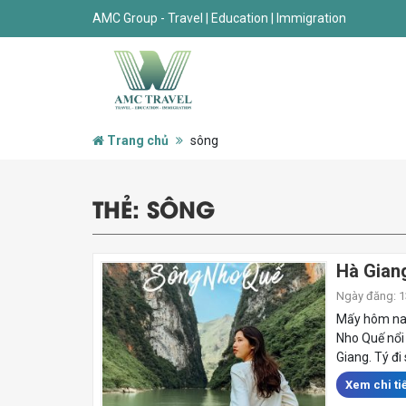
AMC Group - Travel | Education | Immigration
Trang chủ
sông
THẺ:
SÔNG
Hà Gian
Ngày đăng: 13
Mấy hôm nay
Nho Quế nổi
Giang. Tý đi
Xem chi tiế