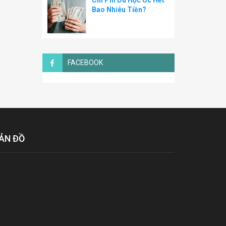
Chi Phí Du Học Úc Hết
Bao Nhiêu Tiền?
FACEBOOK
ẢN ĐỒ