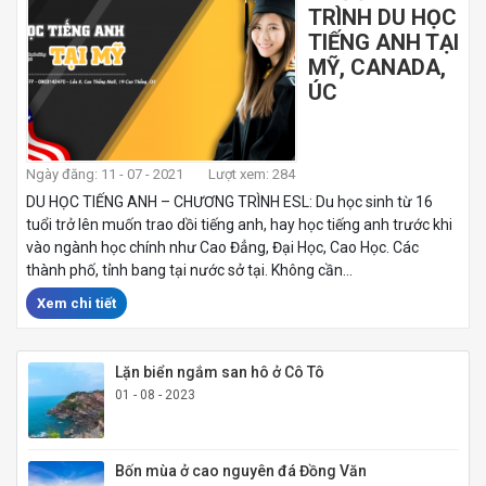
TRÌNH DU HỌC
TIẾNG ANH TẠI
MỸ, CANADA,
ÚC
Ngày đăng: 11 - 07 - 2021
Lượt xem: 284
DU HỌC TIẾNG ANH – CHƯƠNG TRÌNH ESL: Du học sinh từ 16
tuổi trở lên muốn trao dồi tiếng anh, hay học tiếng anh trước khi
vào ngành học chính như Cao Đẳng, Đại Học, Cao Học. Các
thành phố, tỉnh bang tại nước sở tại. Không cần...
Xem chi tiết
Lặn biển ngắm san hô ở Cô Tô
01 - 08 - 2023
Bốn mùa ở cao nguyên đá Đồng Văn