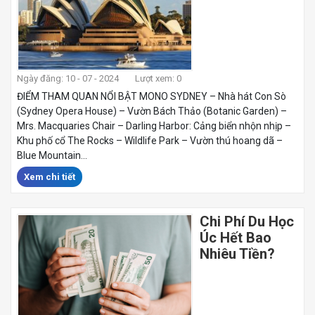
Ngày đăng: 10 - 07 - 2024
Lượt xem: 0
ĐIỂM THAM QUAN NỔI BẬT MONO SYDNEY – Nhà hát Con Sò
(Sydney Opera House) – Vườn Bách Thảo (Botanic Garden) –
Mrs. Macquaries Chair – Darling Harbor: Cảng biển nhộn nhịp –
Khu phố cổ The Rocks – Wildlife Park – Vườn thú hoang dã –
Blue Mountain...
Xem chi tiết
Chi Phí Du Học
Úc Hết Bao
Nhiêu Tiền?