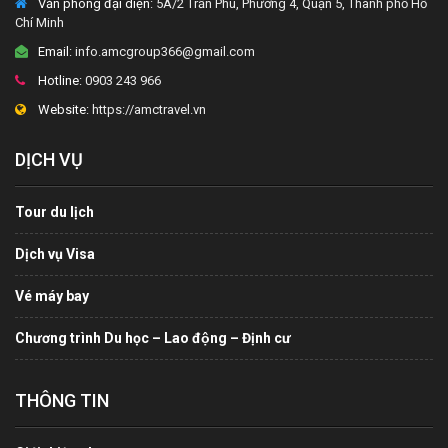
Văn phòng đại diện
: 5A/2 Trần Phú, Phường 4, Quận 5, Thành phố Hồ
Chí Minh
Email:
info.amcgroup366@gmail.com
Hotline:
0903 243 966
Website:
https://amctravel.vn
DỊCH VỤ
Tour du lịch
Dịch vụ Visa
Vé máy bay
Chương trình Du học – Lao động – Định cư
THÔNG TIN