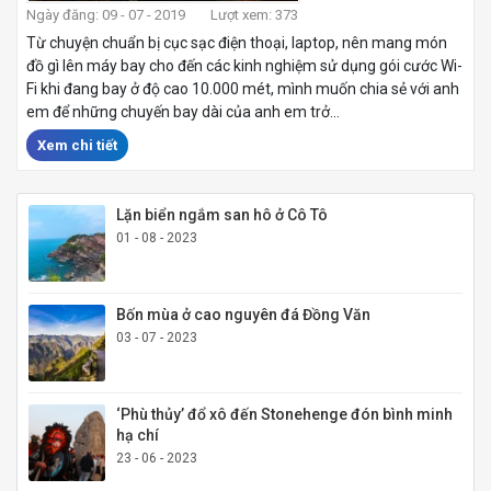
Ngày đăng: 09 - 07 - 2019
Lượt xem: 373
Từ chuyện chuẩn bị cục sạc điện thoại, laptop, nên mang món
đồ gì lên máy bay cho đến các kinh nghiệm sử dụng gói cước Wi-
Fi khi đang bay ở độ cao 10.000 mét, mình muốn chia sẻ với anh
em để những chuyến bay dài của anh em trở...
Xem chi tiết
Lặn biển ngắm san hô ở Cô Tô
01 - 08 - 2023
Bốn mùa ở cao nguyên đá Đồng Văn
03 - 07 - 2023
‘Phù thủy’ đổ xô đến Stonehenge đón bình minh
hạ chí
23 - 06 - 2023