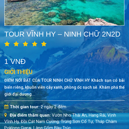
TOUR VĨNH HY – NINH CHỮ 2N2D
1 VNĐ
GIỚI THIỆU
ĐIỂM NỔI BẬT CỦA TOUR NINH CHỮ VĨNH HY Khách sạn có bãi
biển riêng, khuôn viên cây xanh, phòng ốc sạch sẽ. Khám phá thế
giới đại dương...
Thời gian tour:
2 ngày 2 đêm
Địa điểm thăm quan:
Vườn Nho Thái An, Hang Rái, Vịnh
Vĩnh Hy, Đồi Cát Nam Cương, Trùng Sơn Cổ Tự, Tháp Chàm
Poklong Giarai, Làng Gốm Bàu Trúc