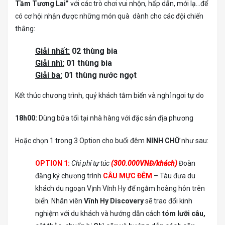
Tầm Tương Lai”
với các trò chơi vui nhộn, hấp dẫn, mới lạ…để
có cơ hội nhận được những món quà dành cho các đội chiến
thắng:
Giải nhất:
02 thùng bia
Giải nhì:
01 thùng bia
Giải ba:
01 thùng nước ngọt
Kết thúc chương trình, quý khách tắm biển và nghỉ ngơi tự do
18h00:
Dùng bữa tối tại nhà hàng với đặc sản địa phương
Hoặc chọn 1 trong 3 Option cho buổi đêm
NINH CHỮ
như sau:
OPTION 1:
Chi phí tự túc
(300.000VNĐ/khách)
Đoàn
đăng ký chương trình
CÂU MỰC ĐÊM
– Tàu đưa du
khách du ngoạn Vịnh Vĩnh Hy để ngắm hoàng hôn trên
biển. Nhân viên
Vĩnh Hy Discovery
sẽ trao đổi kinh
nghiệm với du khách và hướng dẫn cách
tóm lưỡi câu,