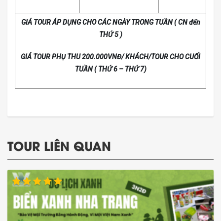
GIÁ TOUR ÁP DỤNG CHO CÁC NGÀY TRONG TUẦN ( CN đến
THỨ 5 )
GIÁ TOUR PHỤ THU 200.000VNĐ/ KHÁCH/TOUR CHO CUỐI
TUẦN ( THỨ 6 – THỨ 7)
TOUR LIÊN QUAN