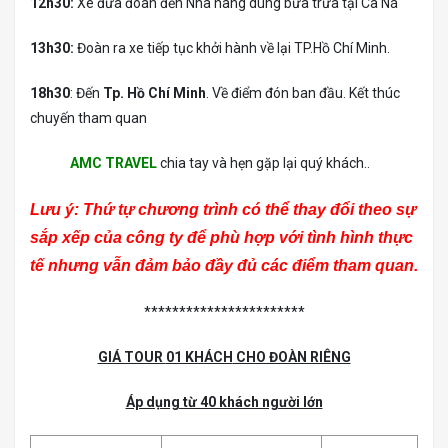
12h30:
Xe đưa đoàn đến Nhà hàng dùng bữa trưa tại Cà Ná
13h30:
Đoàn ra xe tiếp tục khởi hành về lại TP.Hồ Chí Minh.
18h30
: Đến
Tp. Hồ Chí Minh
. Về điểm đón ban đầu. Kết thúc
chuyến tham quan
AMC TRAVEL
chia tay và hẹn gặp lại quý khách..
Lưu ý
: Thứ tự chương trình có thể thay đổi theo sự
sắp xếp của công ty để phù hợp với tình hình thực
tế nhưng vẫn đảm bảo đầy đủ các điểm tham quan.
***********************
GIÁ TOUR
01 KHÁCH
CHO ĐOÀN RIÊNG
Áp dụng từ 40 khách người lớn