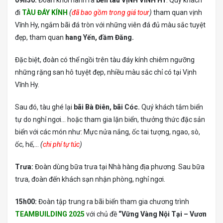
09h30:
Đoàn khởi hành ra
bến tàu VỊNH VĨNH HY
. Quý khách
đi
TÀU ĐÁY KÍNH
(
đã bao gồm trong giá tour
)
tham quan vịnh
Vĩnh Hy, ngắm bãi đá tròn với những viên đá đủ màu sắc tuyệt
đẹp, tham quan
hang Yến, đầm Đăng.
Đặc biệt, đoàn có thể ngồi trên tàu đáy kính chiêm ngưỡng
những rặng san hô tuyệt đẹp, nhiều màu sắc chỉ có tại Vịnh
Vĩnh Hy.
Sau đó, tàu ghé lại
bãi Bà Điên, bãi Cóc
.
Quý khách tắm biển
tự do nghỉ ngơi… hoặc tham gia lặn biển, thưởng thức đặc sản
biển với các món như: Mực nửa nắng, ốc tai tượng, ngao, sò,
ốc, hế,…
(
chi phí tự túc
)
Trưa:
Đoàn dùng bữa trưa tại Nhà hàng địa phương. Sau bữa
trưa, đoàn đến khách sạn nhận phòng, nghỉ ngơi.
15h00:
Đoàn tập trung ra bãi biển tham gia chương trình
TEAMBUILDING 2025
với chủ đề
“Vững Vàng Nội Tại – Vươn