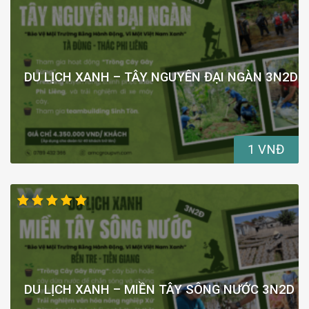
DU LỊCH XANH – TÂY NGUYÊN ĐẠI NGÀN 3N2D
1 VNĐ
DU LỊCH XANH – MIỀN TÂY SÔNG NƯỚC 3N2D