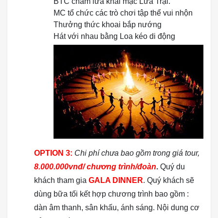
BTC châm lửa khai mạc Lửa Trại.
MC tổ chức các trò chơi tập thể vui nhộn
Thưởng thức khoai bắp nướng
Hát với nhau bằng Loa kéo di động
OPTION 3:
Chi phí chưa bao gồm trong giá tour,
8.000.000vnđ/ chương trình/đoàn
.
Quý du
khách tham gia
GALA DINNER
. Quý khách sẽ
dùng bữa tối kết hợp chương trình bao gồm :
dàn âm thanh, sân khấu, ánh sáng.
Nội dung cơ