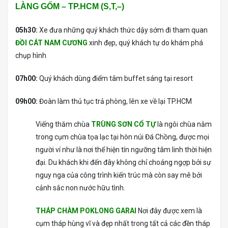
LÀNG GỐM – TP.HCM (S,T,–)
05h30:
Xe đưa những quý khách thức dậy sớm đi tham quan
ĐỒI CÁT NAM CƯƠNG
xinh đẹp, quý khách tự do khám phá
chụp hình
07h00:
Quý khách dùng điểm tâm buffet sáng tại resort
09h00:
Đoàn làm thủ tục trả phòng, lên xe về lại TP.HCM
Viếng thăm chùa
TRÙNG SƠN CỔ TỰ
là ngôi chùa nằm
trong cụm chùa tọa lạc tại hòn núi Đá Chồng, được mọi
người ví như là nơi thể hiện tín ngưỡng tâm linh thời hiện
đại. Du khách khi đến đây không chỉ choáng ngợp bởi sự
nguy nga của công trình kiến trúc mà còn say mê bởi
cảnh sắc non nước hữu tình.
THÁP CHÀM POKLONG GARAI
Nơi đây được xem là
cụm tháp hùng vĩ và đẹp nhất trong tất cả các đền tháp