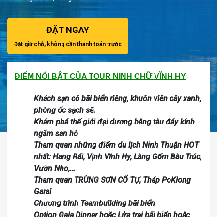
ĐẶT NGAY
Đặt giữ chỗ, không cần thanh toán trước
ĐIỂM NỔI BẬT CỦA TOUR NINH CHỮ VĨNH HY
Khách sạn có bãi biển riêng, khuôn viên cây xanh,
phòng ốc sạch sẽ.
Khám phá thế giới đại dương bằng tàu đáy kính
ngắm san hô
Tham quan những điểm du lịch Ninh Thuận HOT
nhất: Hang Rái, Vịnh Vĩnh Hy, Làng Gốm Bàu Trúc,
Vườn Nho,…
Tham quan TRÙNG SƠN CỔ TỰ, Tháp PoKlong
Garai
Chương trình Teambuilding bãi biển
Option Gala Dinner hoặc Lửa trại bãi biển hoặc