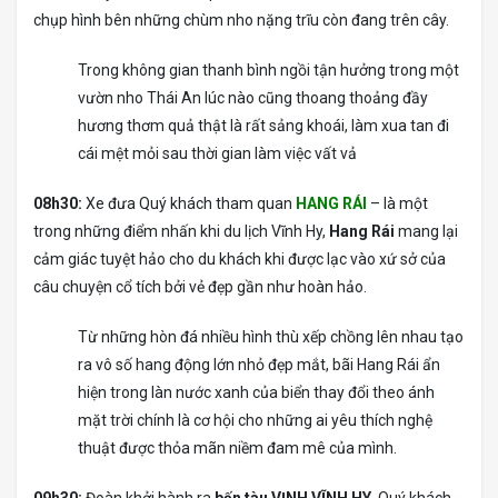
chụp hình bên những chùm nho nặng trĩu còn đang trên cây.
Trong không gian thanh bình ngồi tận hưởng trong một
vườn nho Thái An lúc nào cũng thoang thoảng đầy
hương thơm quả thật là rất sảng khoái, làm xua tan đi
cái mệt mỏi sau thời gian làm việc vất vả
08h30:
Xe đưa Quý khách tham quan
HANG RÁI
– là một
trong những điểm nhấn khi du lịch Vĩnh Hy,
Hang Rái
mang lại
cảm giác tuyệt hảo cho du khách khi được lạc vào xứ sở của
câu chuyện cổ tích bởi vẻ đẹp gần như hoàn hảo.
Từ những hòn đá nhiều hình thù xếp chồng lên nhau tạo
ra vô số hang động lớn nhỏ đẹp mắt, bãi Hang Rái ẩn
hiện trong làn nước xanh của biển thay đổi theo ánh
mặt trời chính là cơ hội cho những ai yêu thích nghệ
thuật được thỏa mãn niềm đam mê của mình.