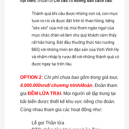
cột thẻo
, chuẩn bị
Chì câu
và
hướng dẫn cách câu.
Thành quả khi câu được những con cá, con mực
tươi roi rói và được đặt trên lò than hồng, tiếng
“xèo xèo” của mỡ cá, mùi thơm ngào ngạt của
mực chắc chắn sẽ làm cho quý khách cảm thấy
rất hào hứng. Bắt đầu thưởng thức tiệc nướng
BBQ với những món ăn đặc sản của Vịnh Vĩnh Hy
và nhấm nháp ly rượu đế với những thành quả có
được ngay tại trên tàu.
OPTION 2:
Chi phí chưa bao gồm trong giá tour,
4.000.000vnđ/ chương trình/đoàn
. Đoàn tham
gia
ĐÊM LỬA TRẠI
. Mọi người sẽ tập trung tại
bãi biển được thiết kế khu vực riêng cho đoàn.
Cùng nhau tham gia các hoạt động như:
Lễ gọi Thần lửa