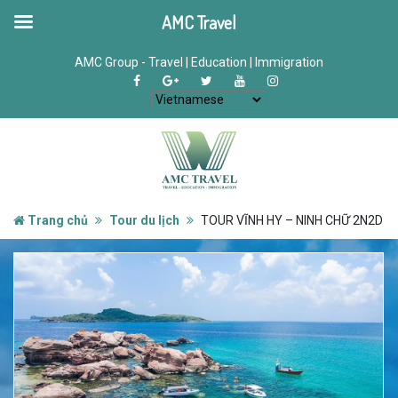
AMC Travel
AMC Group - Travel | Education | Immigration
Trang chủ
Tour du lịch
TOUR VĨNH HY – NINH CHỮ 2N2D