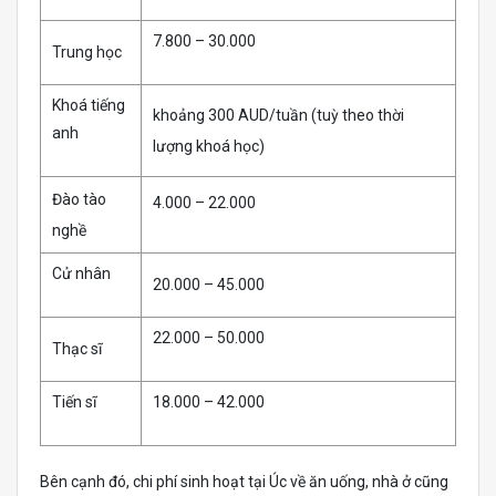
7.800 – 30.000
Trung học
Khoá tiếng
khoảng 300 AUD/tuần (tuỳ theo thời
anh
lượng khoá học)
Đào tào
4.000 – 22.000
nghề
Cử nhân
20.000 – 45.000
22.000 – 50.000
Thạc sĩ
Tiến sĩ
18.000 – 42.000
Bên cạnh đó, chi phí sinh hoạt tại Úc về ăn uống, nhà ở cũng