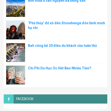
Bốn mùa ở cao nguyên đá Đồng Văn
‘Phù thủy’ đổ xô đến Stonehenge đón bình minh
hạ chí
Bali công bố 20 điều du khách cần tuân thủ
Chi Phí Du Học Úc Hết Bao Nhiêu Tiền?
FACEBOOK