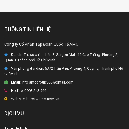
THÔNG TIN LIÊN HỆ
Công ty Cổ Phần Tập Đoàn Quốc Tế AMC
Địa chỉ:
Trụ sở chính: Lầu 8, Saigon Mall, 19 Cao Thắng, Phường 2,
Quận 3, Thành phố Hồ Chí Minh
Văn phòng đại diện
: 5A/2 Trần Phú, Phường 4, Quận 5, Thành phố Hồ
Chí Minh
Email:
info.amcgroup366@gmail.com
Hotline:
0903 243 966
Website:
https://amctravel.vn
DỊCH VỤ
Tour du lịch