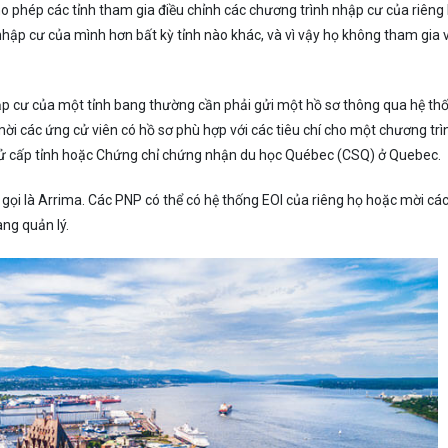
 phép các tỉnh tham gia điều chỉnh các chương trình nhập cư của riêng 
nhập cư của mình hơn bất kỳ tỉnh nào khác, và vì vậy họ không tham gia 
 cư của một tỉnh bang thường cần phải gửi một hồ sơ thông qua hệ th
mời các ứng cử viên có hồ sơ phù hợp với các tiêu chí cho một chương trì
cử cấp tỉnh hoặc Chứng chỉ chứng nhận du học Québec (CSQ) ở Quebec.
c gọi là Arrima. Các PNP có thể có hệ thống EOI của riêng họ hoặc mời cá
ang quản lý.