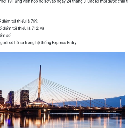
ời 191 ứng viên nộp hồ sơ vào ngày 24 tháng 3. Các lời mời được chia 
điểm tối thiểu là 769;
 điểm tối thiểu là 712; và
iểm số.
gười có hồ sơ trong hệ thống Express Entry.