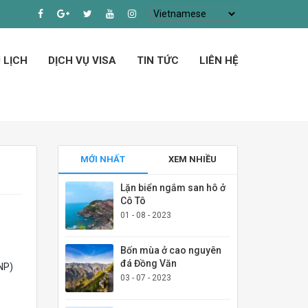
 LỊCH
DỊCH VỤ VISA
TIN TỨC
LIÊN HỆ
MỚI NHẤT
XEM NHIỀU
Lặn biển ngắm san hô ở
Cô Tô
01 - 08 - 2023
Bốn mùa ở cao nguyên
đá Đồng Văn
NP)
03 - 07 - 2023