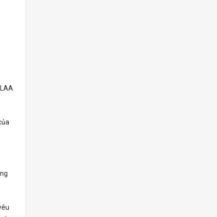
c LAA
của
ứng
yêu