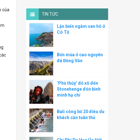
o của
TIN TỨC
năm
Lặn biển ngắm san hô ở
Cô Tô
ng
Bốn mùa ở cao nguyên
các
đá Đồng Văn
‘Phù thủy’ đổ xô đến
Stonehenge đón bình
minh hạ chí
Bali công bố 20 điều du
khách cần tuân thủ