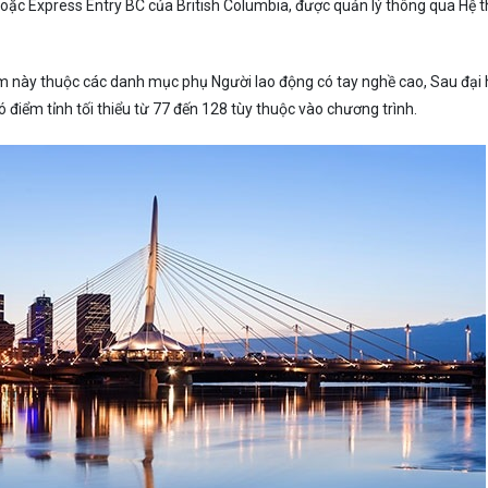
ặc Express Entry BC của British Columbia, được quản lý thông qua Hệ 
ăm này thuộc các danh mục phụ Người lao động có tay nghề cao, Sau đại
 điểm tỉnh tối thiểu từ 77 đến 128 tùy thuộc vào chương trình.