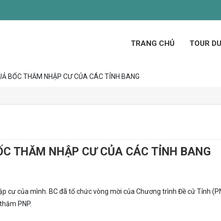
TRANG CHỦ
TOUR DU
UẢ BỐC THĂM NHẬP CƯ CỦA CÁC TỈNH BANG
ỐC THĂM NHẬP CƯ CỦA CÁC TỈNH BANG
ập cư của mình. BC đã tổ chức vòng mời của Chương trình Đề cử Tỉnh (P
 thăm PNP.