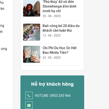
‘Phù thủy’ đổ xô đến
họ.
Stonehenge đón bình
vào
minh hạ chí
23 - 06 - 2023
ống
Bali công bố 20 điều du
khách cần tuân thủ
nh
12 - 06 - 2023
Chi Phí Du Học Úc Hết
c ứng
Bao Nhiêu Tiền?
22 - 05 - 2023
Hỗ trợ khách hàng
HOTLINE: 0903 243 966