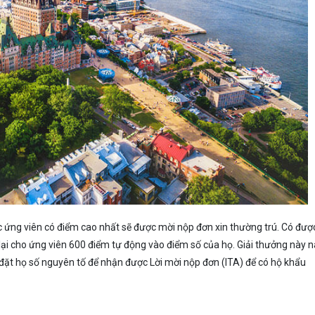
c ứng viên có điểm cao nhất sẽ được mời nộp đơn xin thường trú. Có đượ
lại cho ứng viên 600 điểm tự động vào điểm số của họ. Giải thưởng này 
à đặt họ số nguyên tố để nhận được Lời mời nộp đơn (ITA) để có hộ khẩu