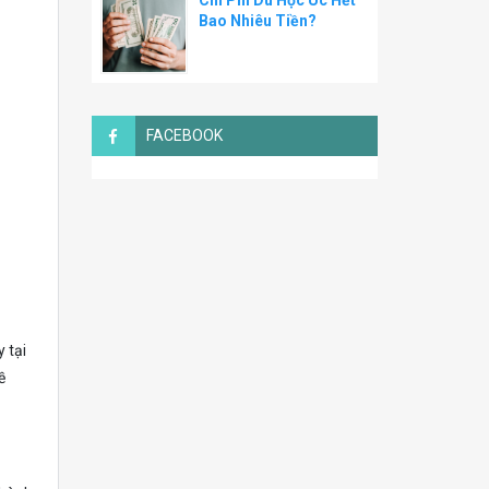
Chi Phí Du Học Úc Hết
Bao Nhiêu Tiền?
FACEBOOK
 tại
ề