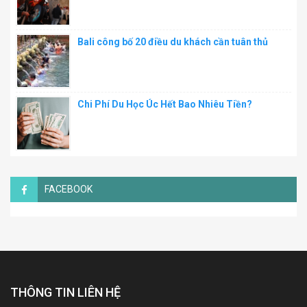
Bali công bố 20 điều du khách cần tuân thủ
Chi Phí Du Học Úc Hết Bao Nhiêu Tiền?
FACEBOOK
THÔNG TIN LIÊN HỆ