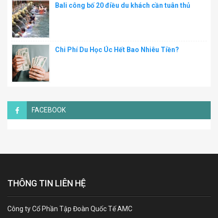
Bali công bố 20 điều du khách cần tuân thủ
Chi Phí Du Học Úc Hết Bao Nhiêu Tiền?
FACEBOOK
THÔNG TIN LIÊN HỆ
Công ty Cổ Phần Tập Đoàn Quốc Tế AMC