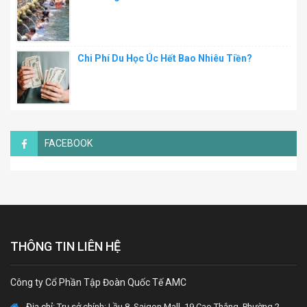
Chi Phí Du Học Úc Hết Bao Nhiêu Tiền?
FACEBOOK
THÔNG TIN LIÊN HỆ
Công ty Cổ Phần Tập Đoàn Quốc Tế AMC
Địa chỉ:
Trụ sở chính: Lầu 8, Saigon Mall, 19 Cao Thắng, Phường 2,