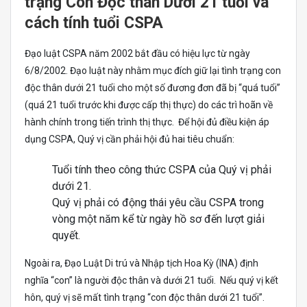
trạng Con Độc thân Dưới 21 tuổi và
cách tính tuổi CSPA
Đạo luật CSPA năm 2002 bắt đầu có hiệu lực từ ngày
6/8/2002. Đạo luật này nhằm mục đích giữ lại tình trạng con
độc thân dưới 21 tuổi cho một số đương đơn đã bị “quá tuổi”
(quá 21 tuổi trước khi được cấp thị thực) do các trì hoãn về
hành chính trong tiến trình thị thực. Để hội đủ điều kiện áp
dụng CSPA, Quý vị cần phải hội đủ hai tiêu chuẩn:
Tuổi tính theo công thức CSPA của Quý vị phải
dưới 21.
Quý vị phải có động thái yêu cầu CSPA trong
vòng một năm kể từ ngày hồ sơ đến lượt giải
quyết.
Ngoài ra, Đạo Luật Di trú và Nhập tịch Hoa Kỳ (INA) định
nghĩa “con” là người độc thân và dưới 21 tuổi. Nếu quý vị kết
hôn, quý vị sẽ mất tình trạng “con độc thân dưới 21 tuổi”.