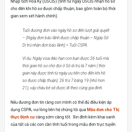
Nhập tịch Hoa Kỳ (USCIS) (tính từ ngày USCIS nhận hồ sơ
cho đến khi hồ sơ được chấp thuận, bao gồm toàn bộ thời
gian xem xét hành chính).
Tuổi đương đơn vào ngày hồ sơ đến lượt giải quyết
– (Ngày đơn bảo lãnh được chấp thuận – Ngày Sở
Di trú nhận đơn bảo lãnh) = Tuổi CSPA.
Ví dụ: Ngày visa đáo hạn con bạn được 26 tuổi mà
thời gian hồ sơ chờ đợi ở Sở di trú là 7 năm ( thời
gian này được tính từ ngày ưu tiên cho đến khi hồ
sơ được chấp thuận). 26 trừ 7 bằng 19 (nhỏ hơn
21), vậy cháu bé sẽ được đi theo cùng gia đình.
Nếu đương đơn tin rằng con mình có thể đủ điều kiện áp
dụng CSPA, vui lòng liên hệ chúng tôi qua
Mẫu đơn cho Thị
thực Định cư
càng sớm càng tốt. Xin đính kèm khai sanh
của tất cả các con cần tính tuổi trong mẫu đơn trực tuyến.