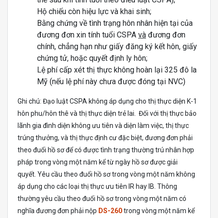
Hộ chiếu còn hiệu lực và khai sinh;
Bằng chứng về tình trạng hôn nhân hiện tại của
đương đơn xin tính tuổi CSPA
và
đương đơn
chính, chẳng hạn như giấy đăng ký kết hôn, giấy
chứng tử, hoặc quyết định ly hôn;
Lệ phí cấp xét thị thực không hoàn lại 325 đô la
Mỹ (nếu lệ phí này chưa được đóng tại NVC)
Ghi chú: Đạo luật CSPA không áp dụng cho thị thực diện K-1
hôn phu/hôn thê và thị thực diện trẻ lai. Đối với thị thực bảo
lãnh gia đình diện không ưu tiên và diện làm việc, thị thực
trúng thưởng, và thị thực định cư đặc biệt, đương đơn phải
theo đuổi hồ sơ để có được tình trạng thường trú nhân hợp
pháp trong vòng một năm kể từ ngày hồ sơ được giải
quyết. Yêu cầu theo đuổi hồ sơ trong vòng một năm không
áp dụng cho các loại thị thực ưu tiên IR hay IB. Thông
thường yêu cầu theo đuổi hồ sơ trong vòng một năm có
nghĩa đương đơn phải nộp
DS-260
trong vòng một năm kể