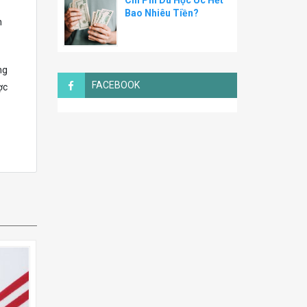
Chi Phí Du Học Úc Hết
Bao Nhiêu Tiền?
h
ng
FACEBOOK
ợc