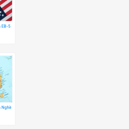
h EB-5
h Nghề