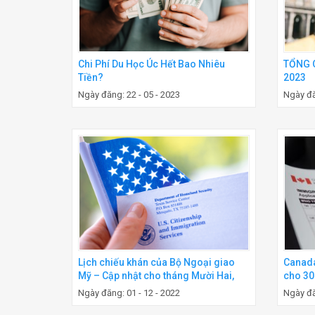
TỔNG 
Chi Phí Du Học Úc Hết Bao Nhiêu
2023
Tiền?
Ngày đă
Ngày đăng: 22 - 05 - 2023
Lịch chiếu khán của Bộ Ngoại giao
Canada
Mỹ – Cập nhật cho tháng Mười Hai,
cho 30
2022
chính 
Ngày đăng: 01 - 12 - 2022
Ngày đă