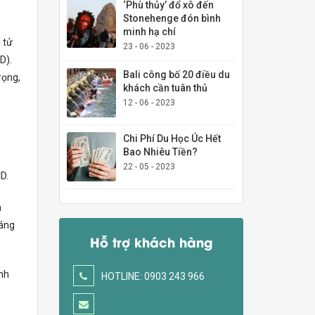
‘Phù thủy’ đổ xô đến
Stonehenge đón bình
minh hạ chí
 tử
23 - 06 - 2023
D).
Bali công bố 20 điều du
rọng,
khách cần tuân thủ
12 - 06 - 2023
Chi Phí Du Học Úc Hết
Bao Nhiêu Tiền?
22 - 05 - 2023
D.
n
háng
Hỗ trợ khách hàng
ình
HOTLINE: 0903 243 966