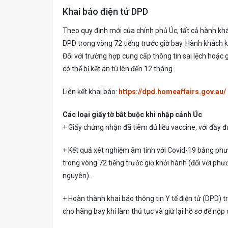
Khai báo điện tử DPD
Theo quy định mới của chính phủ Úc, tất cả hành k
DPD trong vòng 72 tiếng trước giờ bay. Hành khách 
Đối với trường hợp cung cấp thông tin sai lệch hoặc
có thể bị kết án tù lên đến 12 tháng.
Liên kết khai báo:
https://dpd.homeaffairs.gov.au/
Các loại giấy tờ bắt buộc khi nhập cảnh Úc
+ Giấy chứng nhận đã tiêm đủ liều vaccine, với đầy
+ Kết quả xét nghiệm âm tính với Covid-19 bằng p
trong vòng 72 tiếng trước giờ khởi hành (đối với p
nguyên).
+ Hoàn thành khai báo thông tin Y tế điện tử (DPD) t
cho hãng bay khi làm thủ tục và giữ lại hồ sơ để nộp