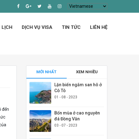
 LỊCH
DỊCH VỤ VISA
TIN TỨC
LIÊN HỆ
MỚI NHẤT
XEM NHIỀU
Lặn biển ngắm san hô ở
Cô Tô
01 - 08 - 2023
i đến
Bốn mùa ở cao nguyên
hức
đá Đồng Văn
 của
03 - 07 - 2023