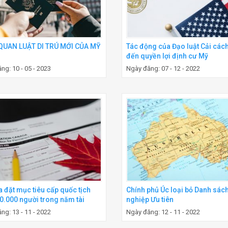
QUAN LUẬT DI TRÚ MỚI CỦA MỸ
Tác động của Đạo luật Cải các
đến quyền lợi định cư Mỹ
ng: 10 - 05 - 2023
Ngày đăng: 07 - 12 - 2022
 đặt mục tiêu cấp quốc tịch
Chính phủ Úc loại bỏ Danh sác
0.000 người trong năm tài
nghiệp Ưu tiên
2022-23
ng: 13 - 11 - 2022
Ngày đăng: 12 - 11 - 2022