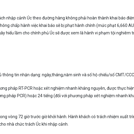
hách nhập cảnh Úc theo đường hàng không phải hoàn thành khai báo điện
không chấp hành việc khai báo sẽ bị phạt hành chính (mức phạt 6,660 AU
 gây hiểu lầm cho chính phủ Úc sẽ được xem là hành vi phạm tội nghiêm t
 đủ thông tin nhận dạng: ngày,tháng,năm sinh và số hộ chiếu/số CMT/CCC
hương pháp RT-PCR hoặc xét nghiệm nhanh kháng nguyên, được thực hiệ
hương pháp PCR) hoặc 24 tiếng (đối với phương pháp xét nghiệm nhanh k
rong vòng 72 giờ trước giờ khởi hành. Hành khách có trách nhiệm xuất tr
 cho nhà chức trách Úc khi nhập cảnh.