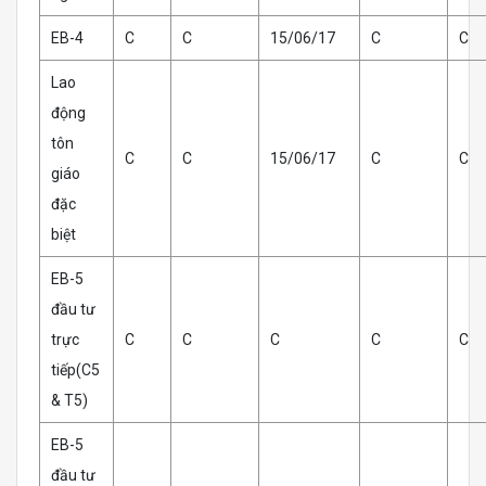
EB-4
C
C
15/06/17
C
C
Lao
động
tôn
C
C
15/06/17
C
C
giáo
đặc
biệt
EB-5
đầu tư
trực
C
C
C
C
C
tiếp(C5
& T5)
EB-5
đầu tư