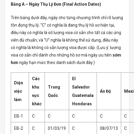
Bảng A – Ngày Thụ Lý Đơn (Final Action Dates)
Trên bảng dưới đây, ngày cho từng chương trình chỉ rõ lượng
tồn đọng thụ lý; “C” có nghĩa là đang thụ lý hồ sơ hiện tại,
điều này có nghĩa là số lượng visa có sẵn cho tất cả các ứng
viên đủ chuẩn; và “U” nghĩa là không thể sử dụng, điều này
có nghĩa là không có sẵn lượng visa được cấp. (Lưu ý: lượng
visa có sẵn chỉ dành cho những hồ sơ mà ngày ưu tiên
sớm
hơn
ngày hạn mức theo danh sách dưới đây.)
Các
El
Diện
khu
Trung
Salvador
việc
Ấn Độ
Mexi
vực
Quốc
Guatemala
làm
khác
Honduras
EB-1
C
C
C
C
C
EB-2
C
01/03/19
C
08/07/13
C