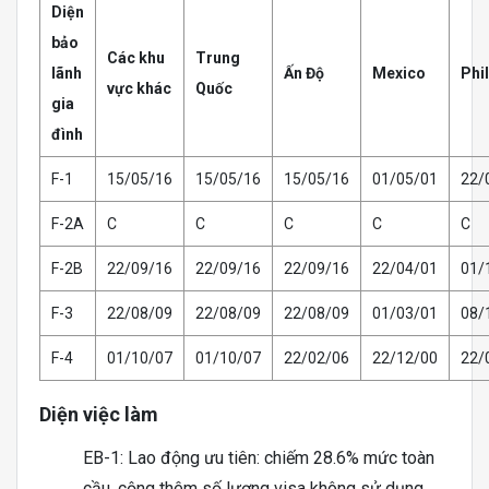
Diện
bảo
Các khu
Trung
lãnh
Ấn Độ
Mexico
Phi
vực khác
Quốc
gia
đình
F-1
15/05/16
15/05/16
15/05/16
01/05/01
22/
F-2A
C
C
C
C
C
F-2B
22/09/16
22/09/16
22/09/16
22/04/01
01/
F-3
22/08/09
22/08/09
22/08/09
01/03/01
08/
F-4
01/10/07
01/10/07
22/02/06
22/12/00
22/
Diện việc làm
EB-1: Lao động ưu tiên: chiếm 28.6% mức toàn
cầu, cộng thêm số lượng visa không sử dụng