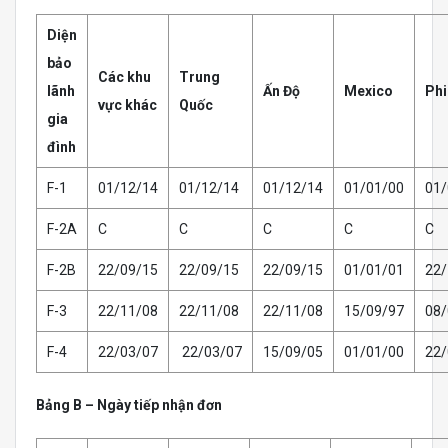
Diện
bảo
Các khu
Trung
lãnh
Ấn Độ
Mexico
Phi
vực khác
Quốc
gia
đình
F-1
01/12/14
01/12/14
01/12/14
01/01/00
01/
F-2A
C
C
C
C
C
F-2B
22/09/15
22/09/15
22/09/15
01/01/01
22/
F-3
22/11/08
22/11/08
22/11/08
15/09/97
08/
F-4
22/03/07
22/03/07
15/09/05
01/01/00
22/
Bảng B – Ngày tiếp nhận đơn