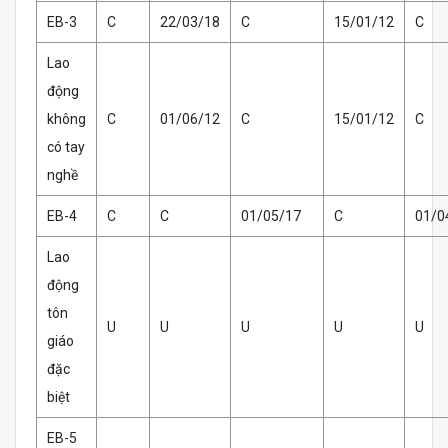
EB-3
C
22/03/18
C
15/01/12
C
Lao
động
không
C
01/06/12
C
15/01/12
C
có tay
nghề
EB-4
C
C
01/05/17
C
01/0
Lao
động
tôn
U
U
U
U
U
giáo
đặc
biệt
EB-5