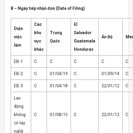
B – Ngày tiếp nhận đơn (Date of Filing)
Các
El
Diện
khu
Trung
Salvador
việc
Ấn Độ
Mex
vực
Quốc
Guatemala
làm
khác
Honduras
EB-1
C
C
C
C
C
EB-2
C
01/04/19
C
01/09/14
C
EB-3
C
01/04/18
C
22/01/12
C
Lao
động
không
C
01/08/15
C
22/01/12
C
có tay
nghề