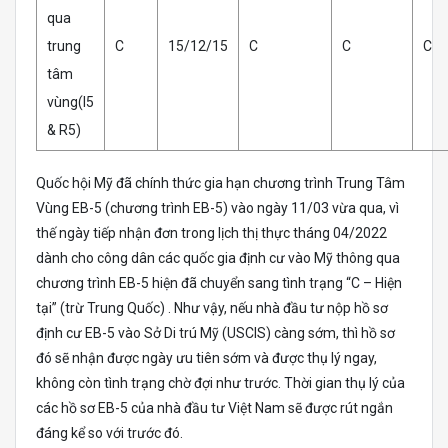
qua
trung
C
15/12/15
C
C
C
tâm
vùng(I5
& R5)
Quốc hội Mỹ đã chính thức gia hạn chương trình Trung Tâm
Vùng EB-5 (chương trình EB-5) vào ngày 11/03 vừa qua, vì
thế ngày tiếp nhận đơn trong lịch thị thực tháng 04/2022
dành cho công dân các quốc gia định cư vào Mỹ thông qua
chương trình EB-5 hiện đã chuyển sang tình trạng “C – Hiện
tại” (trừ Trung Quốc) . Như vậy, nếu nhà đầu tư nộp hồ sơ
định cư EB-5 vào Sở Di trú Mỹ (USCIS) càng sớm, thì hồ sơ
đó sẽ nhận được ngày ưu tiên sớm và được thụ lý ngay,
không còn tình trạng chờ đợi như trước. Thời gian thụ lý của
các hồ sơ EB-5 của nhà đầu tư Việt Nam sẽ được rút ngắn
đáng kể so với trước đó.