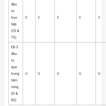
đầu
tư
trực
C
C
C
C
C
tiếp
(C5 &
T5)
EB-5
đầu
tư
qua
trung
U
U
U
U
U
tâm
vùng
(I5 &
R5)