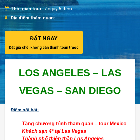
Thời gian tour:
7 ngày 6 đêm
Địa điểm thăm quan:
ĐẶT NGAY
Đặt giữ chỗ, không cần thanh toán trước
LOS ANGELES – LAS
VEGAS – SAN DIEGO
Điểm nổi bật:
Tặng chương trình tham quan – tour Mexico
Khách sạn 4* tại Las Vegas
Thành phố thiên thần Los Angeles.