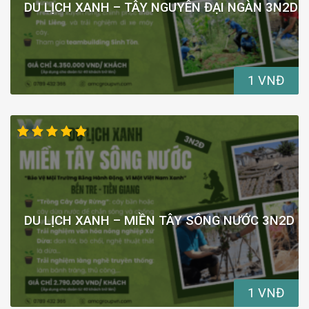
DU LỊCH XANH – TÂY NGUYÊN ĐẠI NGÀN 3N2D
1 VNĐ
DU LỊCH XANH – MIỀN TÂY SÔNG NƯỚC 3N2D
1 VNĐ