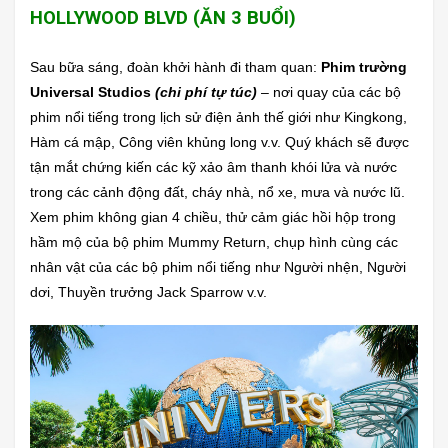
HOLLYWOOD BLVD (ĂN 3 BUỔI)
Sau bữa sáng, đoàn khởi hành đi tham quan:
Phim trường
Universal Studios
(chi phí tự túc)
– nơi quay của các bộ
phim nổi tiếng trong lịch sử điện ảnh thế giới như Kingkong,
Hàm cá mập, Công viên khủng long v.v. Quý khách sẽ được
tận mắt chứng kiến các kỹ xảo âm thanh khói lửa và nước
trong các cảnh động đất, cháy nhà, nổ xe, mưa và nước lũ.
Xem phim không gian 4 chiều, thử cảm giác hồi hộp trong
hầm mộ của bộ phim Mummy Return, chụp hình cùng các
nhân vật của các bộ phim nổi tiếng như Người nhện, Người
dơi, Thuyền trưởng Jack Sparrow v.v.