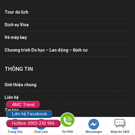
Tour du lịch
Dịch vụ Visa
Vé máy bay
Chương trình Du học – Lao động – Định cư
THÔNG TIN
Giới thiệu chung
Liên hệ
AMC Travel
Tin tức
Liên hệ Facebook
Thoả thuận sử dụng
Hotline: 0903 243 966
Gọi điện
Trang Chủ
Chat Zalo
Messenger
Nhắn tin SMS