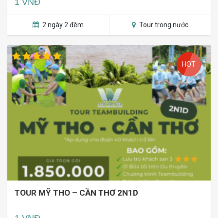
1 VNĐ
2 ngày 2 đêm
Tour trong nước
HOT
TOUR MỸ THO – CẦN THƠ 2N1D
1 VNĐ