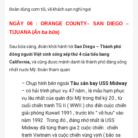
Đoàn dùng cơm tối, về khách sạn nghỉ ngơi
NGÀY 06 : ORANGE COUNTY– SAN DIEGO –
TIJUANA (
Ăn ba bữa
)
Sau bữa sáng, đoàn khởi hành tới
San Diego – Thành phố
đông người Việt sinh sống xếp thứ 4 của tiểu bang
California,
và cũng được mệnh danh là thành phố đáng sống
nhất nước Mỹ. Đoàn tham quan:
– Chụp hình bên ngoài
Tàu sân bay USS Midway
– có hải trình phục vụ 47 năm , là mẫu hạm phục
vụ lâu nhất của quân đội Mỹ trong thế kỷ 20 , từ
cuối chiến tranh TG II ( WWII ) cho đến cuộc chiến
giải phóng Kuwait 1991 , trước khi ” về hưu” vào
năm 1992 . Trong đó , đáng nhớ nhất là USS
Midway đã từng tham gia 2 cuộc chiến : chiến
tranh Vietnam và cuộc chiến vùng vịnh ( bão sa