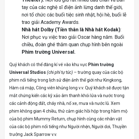
tay của các nghệ sĩ điện ảnh lừng
danh thế giới,
nơi tổ chức các buổi tiệc sinh nhật, hội hè, buổi lễ
trao giải Academy Awards.
Nhà hát Dolby (Tiền thân là Nhà hát Kodak)
:
Nơi phục vụ việc trao giải Oscar hàng năm. Buổi
chiều, đoàn ghé thăm quan chụp hình bên ngoài
Phim trường Universal.
Quý khách có thể đăng kí vé vào khu vực
Phim trường
Universal Studios
(chi phí tự túc)
– trường quay của các bộ
phim nổi tiếng trong lịch sử điện ảnh thế giới như Kingkong,
Hàm cá mập, Công viên khủng long v.v. Quý khách sẽ được tận
mắt chứng kiến các kỹ xảo âm thanh khói lửa và nước trong
các cảnh động đất, cháy nhà, nổ xe, mưa và nước lũ. Xem
phim không gian 4 chiều, thử cảm giác hồi hộp trong hầm mộ
của bộ phim Mummy Return, chụp hình cùng các nhân vật
của các bộ phim nổi tiếng như Người nhện, Người dơi, Thuyền
trưởng Jack Sparrow v.v.