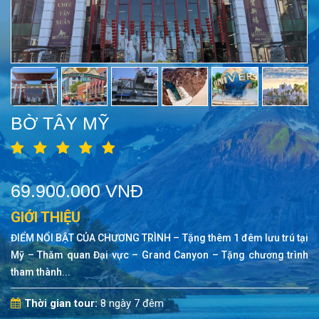
BỜ TÂY MỸ
69.900.000 VNĐ
GIỚI THIỆU
ĐIỂM NỔI BẬT CỦA CHƯƠNG TRÌNH – Tặng thêm 1 đêm lưu trú tại
Mỹ – Thăm quan Đại vực – Grand Canyon – Tặng chương trình
tham thành...
Thời gian tour:
8 ngày 7 đêm