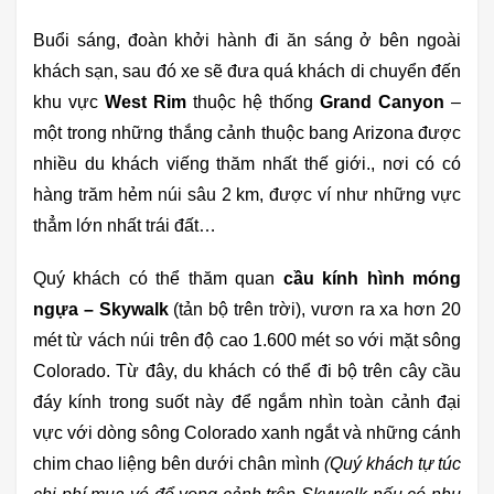
Buổi sáng, đoàn khởi hành đi ăn sáng ở bên ngoài
khách sạn, sau đó xe sẽ đưa quá khách di chuyển đến
khu vực
West Rim
thuộc hệ thống
Grand Canyon
–
một trong những thắng cảnh thuộc bang Arizona được
nhiều du khách viếng thăm nhất thế giới., nơi có có
hàng trăm hẻm núi sâu 2 km, được ví như những vực
thẳm lớn nhất trái đất…
Quý khách có thể thăm quan
cầu kính hình móng
ngựa – Skywalk
(tản bộ trên trời), vươn ra xa hơn 20
mét từ vách núi trên độ cao 1.600 mét so với mặt sông
Colorado. Từ đây, du khách có thể đi bộ trên cây cầu
đáy kính trong suốt này để ngắm nhìn toàn cảnh đại
vực với dòng sông Colorado xanh ngắt và những cánh
chim chao liệng bên dưới chân mình
(Quý khách tự túc