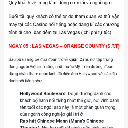
Quý khách về trung tâm, dùng cơm tối và nghỉ ngơi.
Buổi tối, quý khách có thể tự do tham quan và thử vận
may tại các Casino nổi tiếng hoặc đăng kí các chương
trình đi chơi ban đêm tại Las Vegas ( chi phí tự túc)
NGÀY 05 : LAS VEGAS – ORANGE COUNTY (S,T,T)
Sau bữa sáng, xe đưa đoàn trở về
quận Cam
, nơi tập trung
đông người Việt sinh sống nhất nước Mỹ. Trên đường, đoàn
dừng chân tham quan kinh đô điện ảnh Hollywood với các địa
danh nổi tiếng như:
Hollywood Boulevard:
Đoạn đường dành cho
khách bộ hành nổi tiếng nhất thế giới, nơi vinh danh
tên tuổi các ngôi sao này là một phần quan trọng
của ngành công nghiệp giải trí ở
Rạp hát Chinese Mann (Mann’s Chinese
Theater):
Nơi lưu giữ rất nhiều dấu chân và bàn