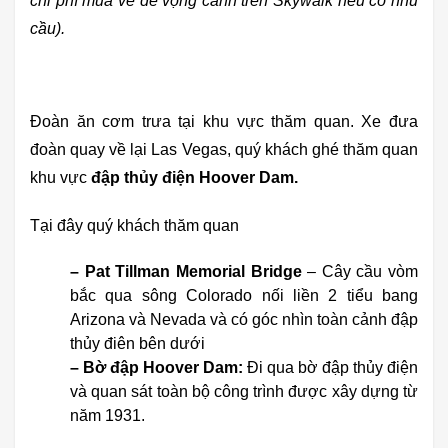
chi phí mua vé để vọng cảnh trên Skywalk nếu có nhu
cầu).
Đoàn ăn cơm trưa tại khu vực thăm quan. Xe đưa
đoàn quay về lại Las Vegas, quý khách ghé thăm quan
khu vực
đập thủy điện Hoover Dam.
Tại đây quý khách thăm quan
– Pat Tillman Memorial Bridge
– Cây cầu vòm
bắc qua sông Colorado nối liền 2 tiểu bang
Arizona và Nevada và có góc nhìn toàn cảnh đập
thủy điên bên dưới
– Bờ đập Hoover Dam
:
Đi qua bờ đập thủy điện
và quan sát toàn bộ công trình được xây dựng từ
năm 1931.