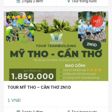
2 ngày 2 đêm
Tour trong nước
HOT
TOUR MỸ THO – CẦN THƠ 2N1D
1 VNĐ