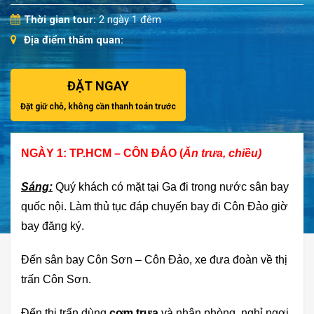
Thời gian tour:
2 ngày 1 đêm
Địa điểm thăm quan:
ĐẶT NGAY
Đặt giữ chỗ, không cần thanh toán trước
NGÀY 1: TP.HCM – CÔN ĐẢO
(
Ăn trưa, chiều
)
Sáng:
Quý khách có mặt tại Ga đi trong nước sân bay
quốc nội. Làm thủ tục đáp chuyến bay đi Côn Đảo giờ
bay đăng ký.
Đến sân bay Côn Sơn – Côn Đảo, xe đưa đoàn về thị
trấn Côn Sơn.
Đến thị trấn dùng
cơm trưa
và nhận phòng, nghỉ ngơi.