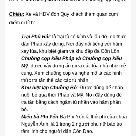
Chiều:
Xe và HDV đón Quý khách tham quan cụm
điểm di tích:
Trại Phú Hải:
là trại tù cổ kính và lâu đời do thực
dân Pháp xây dựng. Nơi đây nổi tiếng với hầm
xay lúa, khu biệt giam và khu đập đá Côn Lôn.
Chuồng cọp kiểu Pháp và Chuồng cọp kiểu
Mỹ:
được xây dựng ẩn giữa các tòa nhà như mê
cung. Xem chuồng cọp và nghe mô tả các hình
thức tra tấn thể xác các tù nhân.
Khu biệt lập Chuồng Bò:
Được dùng để chăn
nuôi bò qua thời Pháp và Mỹ. Nơi đây dùng để
tra tấn bằng cách ngâm tù nhân vào hầm phân
bò.
Miếu bà Phi Yến:
Bà Phi Yến là thứ phi của chúa
Nguyễn Ánh, là 1 trong 2 người phụ nữ bảo trợ
tâm linh cho người dân Côn Đảo.