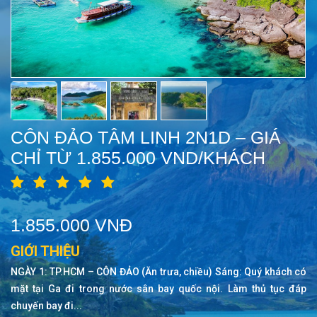
CÔN ĐẢO TÂM LINH 2N1D – GIÁ
CHỈ TỪ 1.855.000 VND/KHÁCH
1.855.000 VNĐ
GIỚI THIỆU
NGÀY 1: TP.HCM – CÔN ĐẢO (Ăn trưa, chiều) Sáng: Quý khách có
mặt tại Ga đi trong nước sân bay quốc nội. Làm thủ tục đáp
chuyến bay đi...