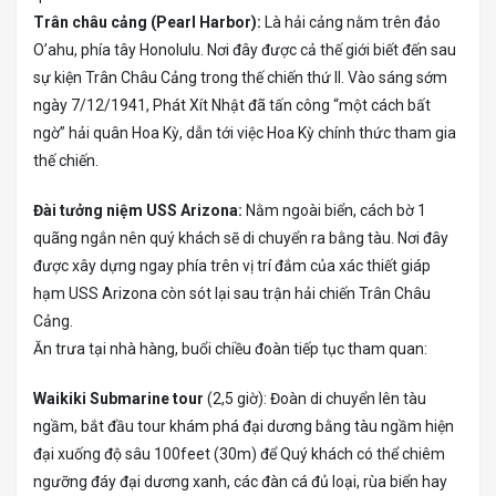
Trân châu cảng (Pearl Harbor):
Là hải cảng nằm trên đảo
O’ahu, phía tây Honolulu. Nơi đây được cả thế giới biết đến sau
sự kiện Trân Châu Cảng trong thế chiến thứ II. Vào sáng sớm
ngày 7/12/1941, Phát Xít Nhật đã tấn công “một cách bất
ngờ” hải quân Hoa Kỳ, dẫn tới việc Hoa Kỳ chính thức tham gia
thế chiến.
Đài tưởng niệm USS Arizona:
Nằm ngoài biển, cách bờ 1
quãng ngắn nên quý khách sẽ di chuyển ra bằng tàu. Nơi đây
được xây dựng ngay phía trên vị trí đắm của xác thiết giáp
hạm USS Arizona còn sót lại sau trận hải chiến Trân Châu
Cảng.
Ăn trưa tại nhà hàng, buổi chiều đoàn tiếp tục tham quan:
Waikiki Submarine tour
(2,5 giờ): Đoàn di chuyển lên tàu
ngầm, bắt đầu tour khám phá đại dương bằng tàu ngầm hiện
đại xuống độ sâu 100feet (30m) để Quý khách có thể chiêm
ngưỡng đáy đại dương xanh, các đàn cá đủ loại, rùa biển hay