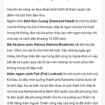
Sau khi ăn sáng, xe đưa đoàn khởi hành đi tham quan các
điểm nổi bật trên đảo như:
Ngắm nhìn
Đỉnh Kim Cương (Diamond Head)
là một bộ phần
của hệ thống núi lửa ở Honolulu. Đây là ngọn núi lửa trẻ nhất
trong hệ thống, đợt núi lửa phun trào tạo nên ngọn núi này chỉ
mới xảy ra cách đây khoảng 15.000 năm.
Bãi đá phun nước Halona (Halona Blowhole)
bãi đá trải dài
hơn 10km với các lỗ nhỏ trên bề mặt. Vào những ngày gió
nhiều, khi thủy triều lên cao từng đợt sóng từ ngoài khơi vỗ vào
bãi đá và xuyên qua các lỗ tạo nên những vòi nước phun lên
không trung rất đẹp mắt.
Điểm ngắm cảnh Pali (Pali Lookout)
là một sườn núi trên núi
Ko’olau, từ đây nhìn xuống thành phố Kaneohe ở phía dưới rất
là xinh đẹp. Xa xa biển và núi liền nhau ở cuối chân trời. Đây là
nơi mà vua Kamehameha đánh dồn quân của đối phương (tức
là dân quân địa phương) khiến cho họ rơi xuống vực thẳm và
chết hàng trăm người. Chiến công này của ông ta đã chấm dứt