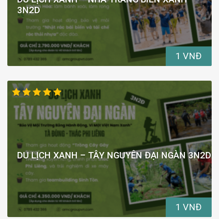
3N2D
1 VNĐ
DU LỊCH XANH – TÂY NGUYÊN ĐẠI NGÀN 3N2D
1 VNĐ