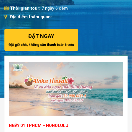
Thời gian tour:
7 ngày 6 đêm
Địa điểm thăm quan:
ĐẶT NGAY
Đặt giữ chỗ, không cần thanh toán trước
NGÀY 01 TPHCM – HONOLULU