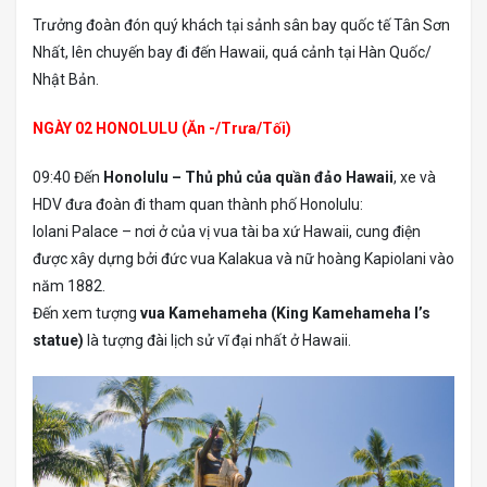
Trưởng đoàn đón quý khách tại sảnh sân bay quốc tế Tân Sơn
Nhất, lên chuyến bay đi đến Hawaii, quá cảnh tại Hàn Quốc/
Nhật Bản.
NGÀY 02 HONOLULU (Ăn -/Trưa/Tối)
09:40 Đến
Honolulu – Thủ phủ của quần đảo Hawaii
, xe và
HDV đưa đoàn đi tham quan thành phố Honolulu:
Iolani Palace – nơi ở của vị vua tài ba xứ Hawaii, cung điện
được xây dựng bởi đức vua Kalakua và nữ hoàng Kapiolani vào
năm 1882.
Đến xem tượng
vua Kamehameha (King Kamehameha I’s
statue)
là tượng đài lịch sử vĩ đại nhất ở Hawaii.