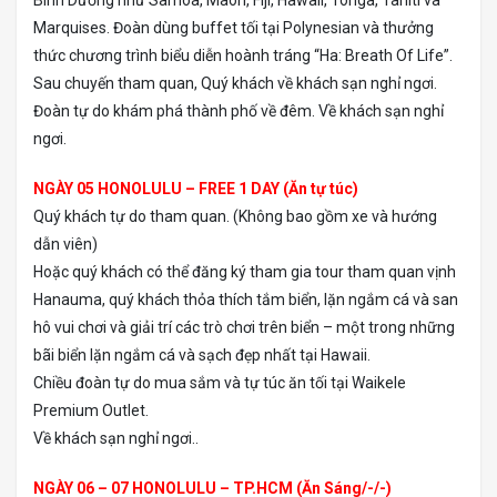
Bình Dương như Samoa, Maori, Fiji, Hawaii, Tonga, Tahiti và
Marquises. Đoàn dùng buffet tối tại Polynesian và thưởng
thức chương trình biểu diễn hoành tráng “Ha: Breath Of Life”.
Sau chuyến tham quan, Quý khách về khách sạn nghỉ ngơi.
Đoàn tự do khám phá thành phố về đêm. Về khách sạn nghỉ
ngơi.
NGÀY 05 HONOLULU – FREE 1 DAY (Ăn tự túc)
Quý khách tự do tham quan. (Không bao gồm xe và hướng
dẫn viên)
Hoặc quý khách có thể đăng ký tham gia tour tham quan vịnh
Hanauma, quý khách thỏa thích tắm biển, lặn ngắm cá và san
hô vui chơi và giải trí các trò chơi trên biển – một trong những
bãi biển lặn ngắm cá và sạch đẹp nhất tại Hawaii.
Chiều đoàn tự do mua sắm và tự túc ăn tối tại Waikele
Premium Outlet.
Về khách sạn nghỉ ngơi..
NGÀY 06 – 07 HONOLULU – TP.HCM (Ăn Sáng/-/-)