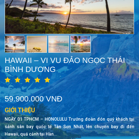
HAWAII – VI VU ĐẢO NGỌC THÁI
BÌNH DƯƠNG
59.900.000 VNĐ
GIỚI THIỆU
NGÀY 01 TPHCM – HONOLULU Trưởng đoàn đón quý khách tại
sảnh sân bay quốc tế Tân Sơn Nhất, lên chuyến bay đi đến
Hawaii, quá cảnh tại Hàn...