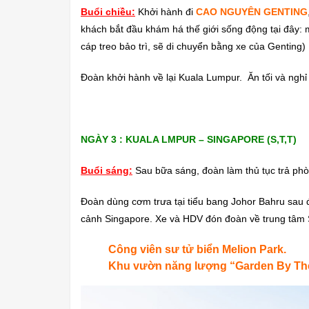
Buổi chiều:
Khởi hành đi
CAO NGUYÊN GENTING
khách bắt đầu khám há thế giới sống động tại đây:
cáp treo bảo trì, sẽ di chuyển bằng xe của Genting)
Đoàn khởi hành về lại Kuala Lumpur. Ăn tối và nghỉ 
NGÀY 3 : KUALA LMPUR – SINGAPORE (S,T,T)
Buổi sáng:
Sau bữa sáng, đoàn làm thủ tục trả phò
Đoàn dùng cơm trưa tại tiểu bang Johor Bahru sau
cảnh Singapore. Xe và HDV đón đoàn về trung tâm
Công viên sư tử biển Melion Park.
Khu vườn năng lượng “Garden By Th