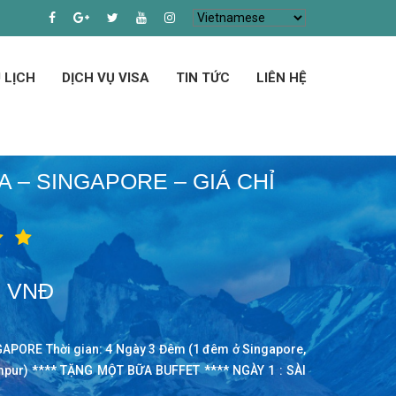
 LỊCH
DỊCH VỤ VISA
TIN TỨC
LIÊN HỆ
A – SINGAPORE – GIÁ CHỈ
0 VNĐ
APORE Thời gian: 4 Ngày 3 Đêm (1 đêm ở Singapore,
pur) **** TẶNG MỘT BỮA BUFFET **** NGÀY 1 : SÀI