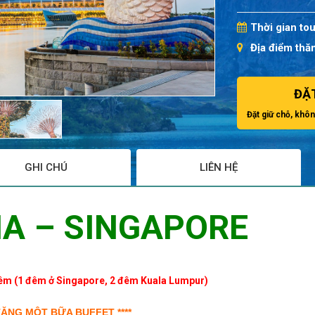
Thời gian tou
Địa điểm thă
ĐẶ
Đặt giữ chỗ, khôn
GHI CHÚ
LIÊN HỆ
IA
–
SINGAPORE
Đêm (1 đêm ở Singapore, 2 đêm Kuala Lumpur)
 TẶNG MỘT BỮA BUFFET ****