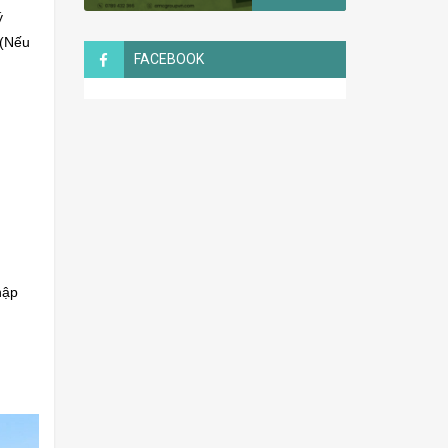
ý
 (Nếu
FACEBOOK
hập