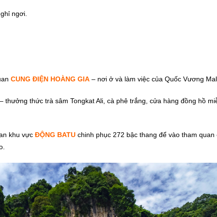
ghỉ ngơi.
quan
CUNG ĐIỆN HOÀNG GIA
– nơi ở và làm việc của Quốc Vương Mal
 thưởng thức trà sâm Tongkat Ali, cà phê trắng, cửa hàng đồng hồ mi
an khu vực
ĐỘNG BATU
chinh phục 272 bậc thang để vào tham quan
o.