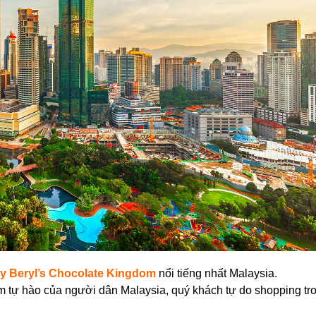
y Beryl’s Chocolate Kingdom
nổi tiếng nhất Malaysia.
ềm tự hào của người dân Malaysia, quý khách tự do shopping tr