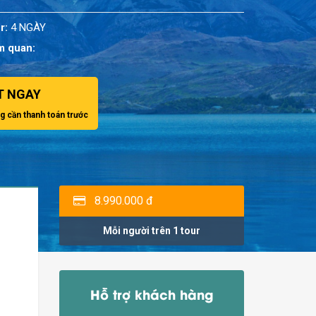
r:
4 NGÀY
m quan:
T NGAY
g cần thanh toán trước
8.990.000 đ
Mỗi người trên 1 tour
Hỗ trợ khách hàng