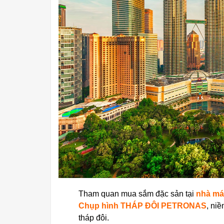
Tham quan mua sắm đặc sản tại
nhà má
Chụp hình
TH
ÁP ĐÔI PETRONAS
, ni
tháp đôi.