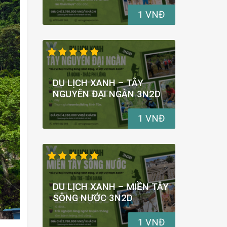
1 VNĐ
DU LỊCH XANH – TÂY
NGUYÊN ĐẠI NGÀN 3N2D
1 VNĐ
DU LỊCH XANH – MIỀN TÂY
SÔNG NƯỚC 3N2D
1 VNĐ