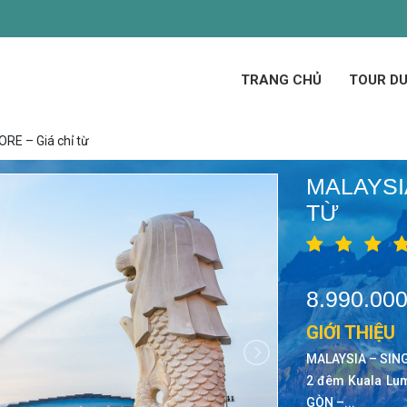
TRANG CHỦ
TOUR DU
E – Giá chỉ từ
MALAYSI
TỪ
8.990.00
GIỚI THIỆU
MALAYSIA – SING
2 đêm Kuala Lum
GÒN –...