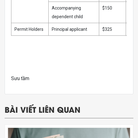
Accompanying
$150
$15
dependent child
Permit Holders
Principal applicant
$325
$33
Sưu tầm
BÀI VIẾT LIÊN QUAN