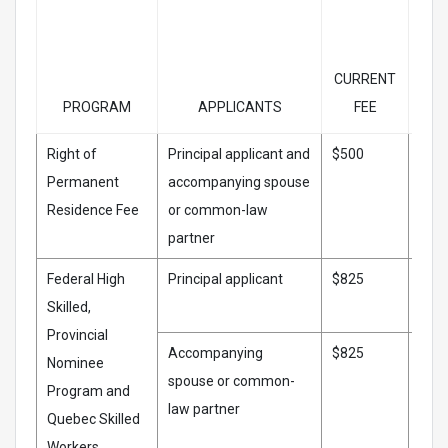
FE
APR
CURRENT
30
PROGRAM
APPLICANTS
FEE
20
Right of
Principal applicant and
$500
$51
Permanent
accompanying spouse
Residence Fee
or common-law
partner
Federal High
Principal applicant
$825
$85
Skilled,
Provincial
Accompanying
$825
$85
Nominee
spouse or common-
Program and
law partner
Quebec Skilled
Workers,