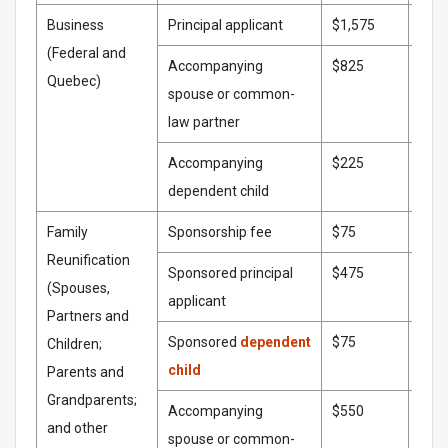
Business
Principal applicant
$1,575
$1,6
(Federal and
Accompanying
$825
$85
Quebec)
spouse or common-
law partner
Accompanying
$225
$23
dependent child
Family
Sponsorship fee
$75
$75
Reunification
Sponsored principal
$475
$49
(Spouses,
applicant
Partners and
Sponsored
dependent
$75
$75
Children;
child
Parents and
Grandparents;
Accompanying
$550
$57
and other
spouse or common-