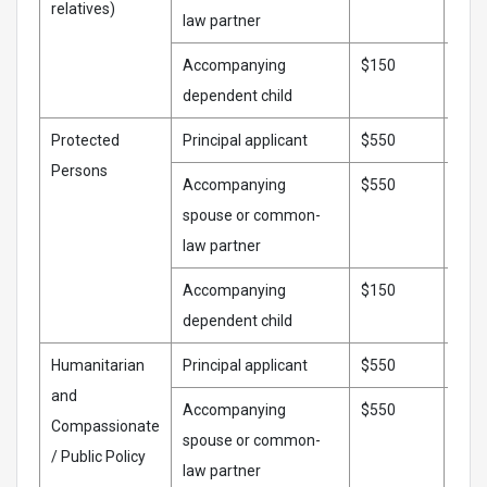
relatives)
law partner
Accompanying
$150
$15
dependent child
Protected
Principal applicant
$550
$57
Persons
Accompanying
$550
$57
spouse or common-
law partner
Accompanying
$150
$15
dependent child
Humanitarian
Principal applicant
$550
$57
and
Accompanying
$550
$57
Compassionate
spouse or common-
/ Public Policy
law partner