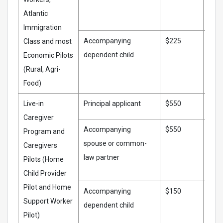
Atlantic
Immigration
Accompanying
$225
$23
Class and most
dependent child
Economic Pilots
(Rural, Agri-
Food)
Live-in
Principal applicant
$550
$57
Caregiver
Accompanying
$550
$57
Program and
spouse or common-
Caregivers
law partner
Pilots (Home
Child Provider
Pilot and Home
Accompanying
$150
$15
Support Worker
dependent child
Pilot)